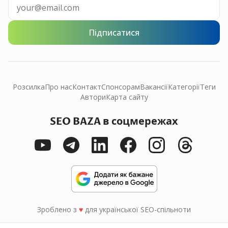
Підписатися
Розсилка
Про нас
Контакт
Спонсорам
Вакансії
Категорії
Теги
Автори
Карта сайту
SEO BAZA в соцмережах
Зроблено з
♥
для української SEO-спільноти