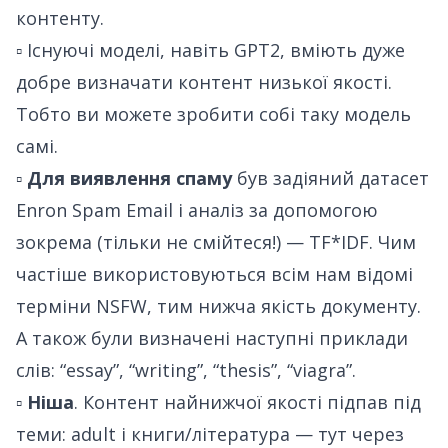
контенту.
▫️ Існуючі моделі, навіть GPT2, вміють дуже
добре визначати контент низької якості.
Тобто ви можете зробити собі таку модель
самі.
▫️
Для виявлення спаму
був задіяний датасет
Enron Spam Email
і аналіз за допомогою
зокрема (тільки не смійтеся!) — TF*IDF. Чим
частіше використовуються всім нам відомі
терміни NSFW
, тим нижча якість документу.
А також були визначені наступні приклади
слів: “essay”, “writing”, “thesis”, “viagra”.
▫️
Ніша
. Контент найнижчої якості підпав під
теми: adult і книги/література — тут через