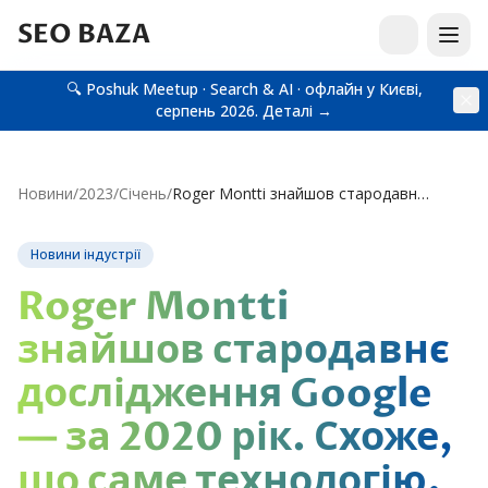
SEO BAZA
🔍 Poshuk Meetup · Search & AI · офлайн у Києві,
серпень 2026.
Деталі →
Новини
/
2023
/
Січень
/
Roger Montti знайшов стародавнє дослідження Google — за 2020 рік. Схоже, що саме технологію, яка…
Новини індустрії
Roger Montti
знайшов стародавнє
дослідження Google
— за 2020 рік. Схоже,
що саме технологію,