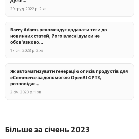
Дуже…
29 груд. 2022 р.
·
2
хв
Barry Adams рекомендує додавати теги до
новинних статей, його власні думки не
обов'язково…
17 січ. 2023 р.
·
2
хв
Як автоматизувати генерацію описів продуктів для
eCommerce за допомогою OpenAI GPT3,
розповідає…
2 січ. 2023 р.
·
1
хв
Більше за
січень
2023