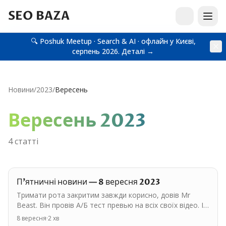
SEO BAZA
🔍 Poshuk Meetup · Search & AI · офлайн у Києві,
серпень 2026.
Деталі →
Новини
/
2023
/
Вересень
Вересень
2023
4
статті
П'ятничні новини — 8 вересня 2023
Тримати рота закритим завжди корисно, довів Mr
Beast. Він провів А/Б тест превью на всіх своїх відео. І
ті, де у нього був закритий рот, дивились значно…
8 вересня
·
2
хв