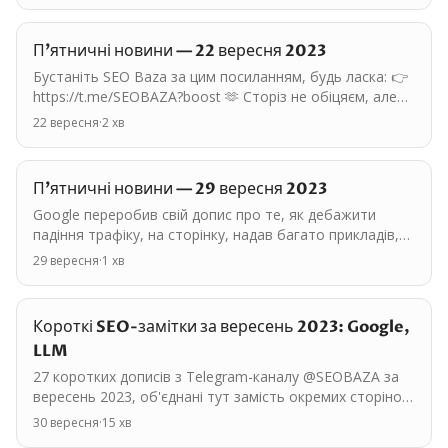
П'ятничні новини — 22 вересня 2023
Бустаніть SEO Baza за цим посиланням, будь ласка: 👉
https://t.me/SEOBAZA?boost 🫶 Сторіз не обіцяєм, але
якщо 10 людей бустане, то у нас буде +15 захисту від…
22 вересня
·
2
хв
П'ятничні новини — 29 вересня 2023
Google переробив свій допис про те, як дебажити
падіння трафіку, на сторінку, надав багато прикладів,
як розібратися, що може бути причиною. Підійде,
29 вересня
·
1
хв
щоб…
Короткі SEO-замітки за вересень 2023: Google,
LLM
27 коротких дописів з Telegram-каналу @SEOBAZA за
вересень 2023, об'єднані тут замість окремих сторінок.
Основні теми: Google, LLM, інструменти. <a…
30 вересня
·
15
хв