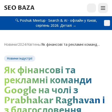
SEO BAZA
🔍 Poshuk Meetup · Search & AI · офлайн у Києві,
серпень 2026.
Деталі →
Новини
/
2024
/
Квітень
/
Як фінансові та рекламні команди Google на чолі з Prabhakar Raghavan і з благословення Sundar…
Новини індустрії
Як фінансові та
рекламні команди
Google на чолі з
Prabhakar Raghavan і
з благословення