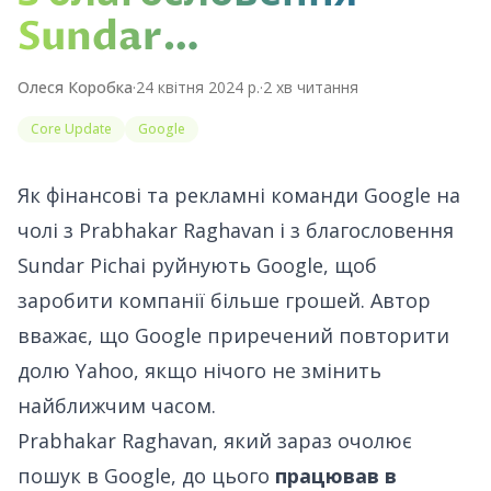
Sundar…
Олеся Коробка
·
24 квітня 2024 р.
·
2
хв читання
Core Update
Google
Як фінансові та рекламні команди Google на
чолі з Prabhakar Raghavan і з благословення
Sundar Pichai
руйнують Google
, щоб
заробити компанії більше грошей. Автор
вважає, що Google приречений повторити
долю Yahoo, якщо нічого не змінить
найближчим часом.
Prabhakar Raghavan, який зараз очолює
пошук в Google, до цього
працював в