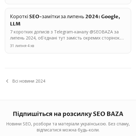
Короткі SEO-замітки за липень 2024: Google,
LLM
7 коротких дописів з Telegram-каналу @SEOBAZA за
липень 2024, об'єднані тут замість окремих сторінок.
Основні теми: Google, LLM. <a id="msg-1144"></a> ##…
31 липня
·
4
хв
Всі новини
2024
Підпишіться на розсилку SEO BAZA
Новини SEO, розбори та матеріали українською. Без спаму,
відписатися можна будь-коли.