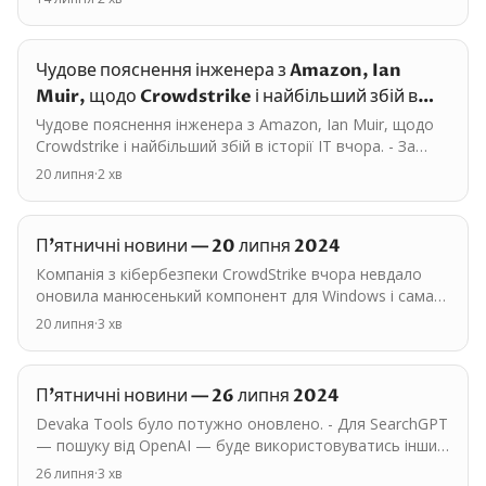
Чудове пояснення інженера з Amazon, Ian
Muir, щодо Crowdstrike і найбільший збій в
історії IT вчора.
Чудове пояснення інженера з Amazon, Ian Muir, щодо
Crowdstrike і найбільший збій в історії IT вчора. - За
попередні 2 роки Crowdstrike постійно скорочував…
20 липня
·
2
хв
П'ятничні новини — 20 липня 2024
Компанія з кібербезпеки CrowdStrike вчора невдало
оновила манюсенький компонент для Windows і сама
перетворилась на потужний вірус і найбільший збій IT
20 липня
·
3
хв
в…
П'ятничні новини — 26 липня 2024
Devaka Tools було потужно оновлено. - Для SearchGPT
— пошуку від OpenAI — буде використовуватись інший
бот під назвою OAI-SearchBot. Нібито він НЕ буде…
26 липня
·
3
хв