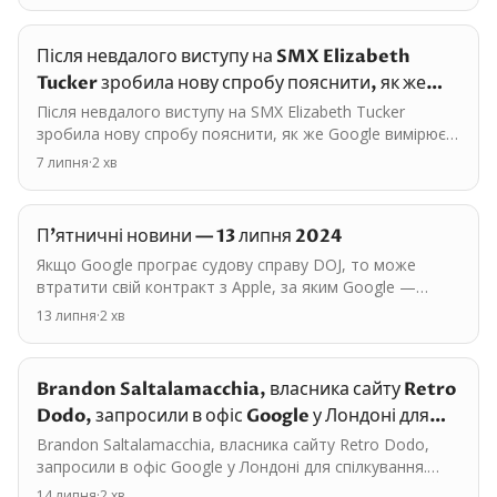
Після невдалого виступу на SMX Elizabeth
Tucker зробила нову спробу пояснити, як же
Google вимірює…
Після невдалого виступу на SMX Elizabeth Tucker
зробила нову спробу пояснити, як же Google вимірює
якість пошуку. Більшість інтерв'ю — розповідь про…
7 липня
·
2
хв
П'ятничні новини — 13 липня 2024
Якщо Google програє судову справу DOJ, то може
втратити свій контракт з Apple, за яким Google —
пошуковик за замовченням на всіх їх телефонах. Тому
13 липня
·
2
хв
Google…
Brandon Saltalamacchia, власника сайту Retro
Dodo, запросили в офіс Google у Лондоні для…
Brandon Saltalamacchia, власника сайту Retro Dodo,
запросили в офіс Google у Лондоні для спілкування.
Колись цей сайт входив у топ-500 сайтів з афіліатки.…
14 липня
·
2
хв