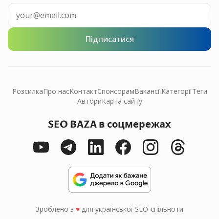
Підписатися
Розсилка
Про нас
Контакт
Спонсорам
Вакансії
Категорії
Теги
Автори
Карта сайту
SEO BAZA в соцмережах
Зроблено з
♥
для української SEO-спільноти