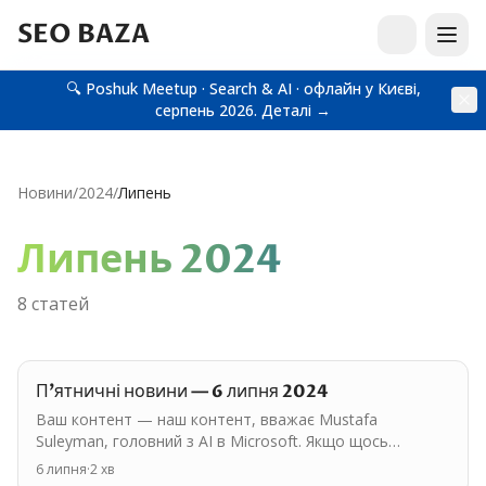
SEO BAZA
🔍 Poshuk Meetup · Search & AI · офлайн у Києві,
серпень 2026.
Деталі →
Новини
/
2024
/
Липень
Липень
2024
8
статей
П'ятничні новини — 6 липня 2024
Ваш контент — наш контент, вважає Mustafa
Suleyman, головний з AI в Microsoft. Якщо щось
розміщене в інтернеті, то всі можуть цим
6 липня
·
2
хв
користуватися, як їм…