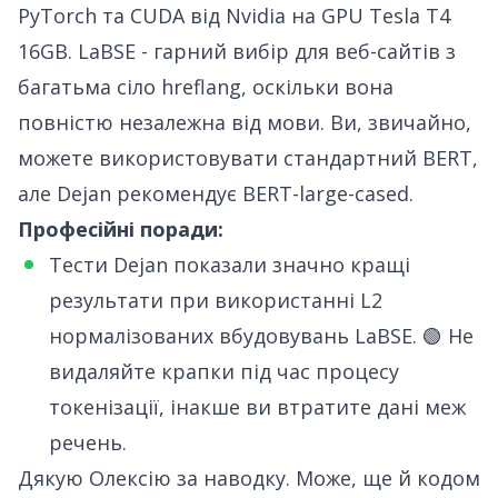
PyTorch
та
CUDA
від Nvidia на GPU Tesla T4
16GB. LaBSE - гарний вибір для веб-сайтів з
багатьма сіло hreflang, оскільки вона
повністю незалежна від мови. Ви, звичайно,
можете використовувати стандартний BERT,
але Dejan рекомендує BERT-large-cased.
Професійні поради:
Тести Dejan показали значно кращі
результати при використанні L2
нормалізованих вбудовувань
LaBSE
. 🟢 Не
видаляйте крапки під час процесу
токенізації, інакше ви втратите дані меж
речень.
Дякую
Олексію
за наводку. Може, ще й кодом