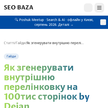
SEO BAZA
🔍 Poshuk Meetup · Search & AI · офлайн у Києві,
серпень 2026.
Деталі →
Статті
/
Гайди
/
Як згенерувати внутрішню перелінковку на 100тис сторінок by Dejan
Гайди
Як згенерувати
внутрішню
перелінковку на
100тис сторінок by
Dejan