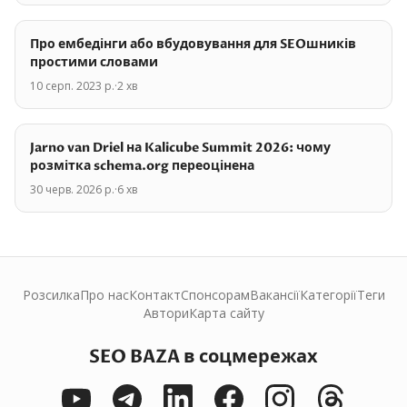
Про ембедінги або вбудовування для SEOшників
простими словами
10 серп. 2023 р.
·
2
хв
Jarno van Driel на Kalicube Summit 2026: чому
розмітка schema.org переоцінена
30 черв. 2026 р.
·
6
хв
Розсилка
Про нас
Контакт
Спонсорам
Вакансії
Категорії
Теги
Автори
Карта сайту
SEO BAZA в соцмережах