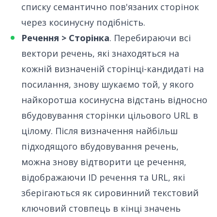
списку семантично пов'язаних сторінок
через косинусну подібність.
Речення > Сторінка
. Перебираючи всі
вектори речень, які знаходяться на
кожній визначеній сторінці-кандидаті на
посилання, знову шукаємо той, у якого
найкоротша косинусна відстань відносно
вбудовування сторінки цільового URL в
цілому. Після визначення найбільш
підходящого вбудовування речень,
можна знову відтворити це речення,
відображаючи ID речення та URL, які
зберігаються як сировинний текстовий
ключовий стовпець в кінці значень