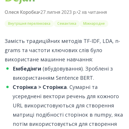
Олеся Коробка
•
27 липня 2023 р.
•
2
хв читання
Внутрішня перелінковка
Семантика
Міжнародне
Замість традиційних методів TF-IDF, LDA, n-
grams та частоти ключових слів було
використане машинне навчання:
Ембедінги
(вбудовування). Зроблені з
використанням
Sentence BERT
.
Сторінка > Сторінка
. Сумарні та
усереднені вектори речень для кожного
URL використовуються для створення
матриці подібності сторінок в
numpy
, яка
потім використовується для створення