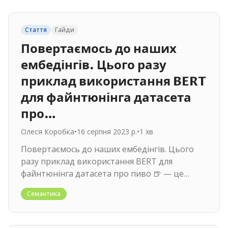
Стаття
Гайди
Повертаємось до наших
ембедінгів. Цього разу
приклад використання BERT
для файнтюнінга датасета
про…
Олеся Коробка
•
16 серпня 2023 р.
•
1
хв
Повертаємось до наших ембедінгів. Цього
разу приклад використання BERT для
файнтюнінга датасета про пиво 🍺 — це
колаб від Андреа. Чому не приклад…
Семантика