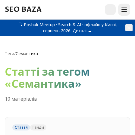
SEO BAZA
🔍 Poshuk Meetup · Search & AI · офлайн у Києві,
серпень 2026.
Деталі →
Теги
/
Семантика
Статті за тегом
«
Семантика
»
10
матеріал
ів
Стаття
Гайди