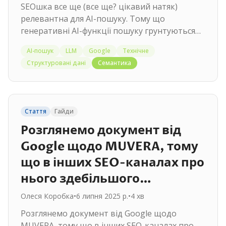
SEOшка все ще (все ще? цікавий натяк)
релевантна для AI-пошуку. Тому що
генеративні AI-функції пошуку грунтуються
на основних системах ранжування і якості:…
AI-пошук
LLM
Google
Технічне
Структуровані дані
Семантика
Стаття
Гайди
Розглянемо документ від
Google щодо MUVERA, тому
що в інших SEO-каналах про
нього здебільшого…
Олеся Коробка
•
6 липня 2025 р.
•
4
хв
Розглянемо документ від Google щодо
MUVERA, тому що в інших SEO-каналах про