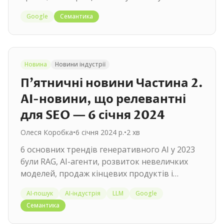
концептуальними моделями by Mark…
Google
Семантика
Новина
Новини індустрії
П'ятничні новини Частина 2.
AI-новини, що релевантні
для SEO — 6 січня 2024
Олеся Коробка
•
6 січня 2024 р.
•
2
хв
6 основних трендів генеративного AI у 2023
були RAG, AI-агенти, розвиток невеличких
моделей, продаж кінцевих продуктів і
розв'язання системних задач, якість…
AI-пошук
AI-індустрія
LLM
Google
Семантика