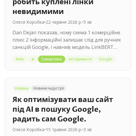
робить куплені лінки
невидимими
Олеся Коробка
•
22 червня 2026 р.
•
5
хв
Dan Dejan показав, чому схема 1 комерційне
плюс 2 інформаційні залишає слід для ручних
санкцій Google, і навчив модель LinkBERT
передбачати, де посилання мають стояти
links
ai
Семантика
Інструменти
Google
природно.
Новина
Новини індустрії
Як оптимізувати ваш сайт
під AI в пошуку Google,
радить сам Google.
Олеся Коробка
•
15 травня 2026 р.
•
3
хв