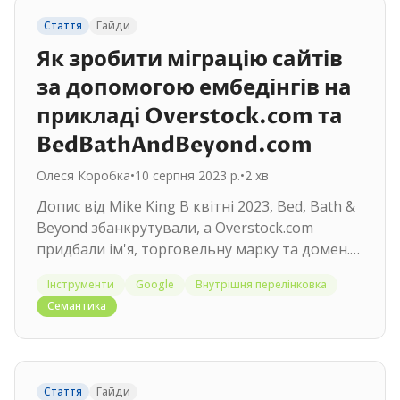
Стаття
Гайди
Як зробити міграцію сайтів
за допомогою ембедінгів на
прикладі Overstock.com та
BedBathAndBeyond.com
Олеся Коробка
•
10 серпня 2023 р.
•
2
хв
Допис від Mike King В квітні 2023, Bed, Bath &
Beyond збанкрутували, а Overstock.com
придбали ім'я, торговельну марку та домен.
Покроковий процес міграції:…
Інструменти
Google
Внутрішня перелінковка
Семантика
Стаття
Гайди