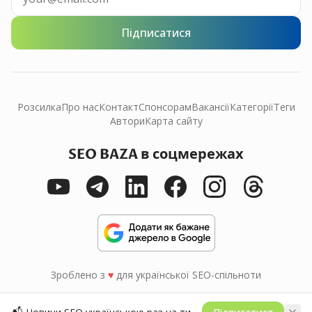
Підписатися
Розсилка
Про нас
Контакт
Спонсорам
Вакансії
Категорії
Теги
Автори
Карта сайту
SEO BAZA в соцмережах
Зроблено з
♥
для української SEO-спільноти
Прозорість
Конфіденційність
Умови