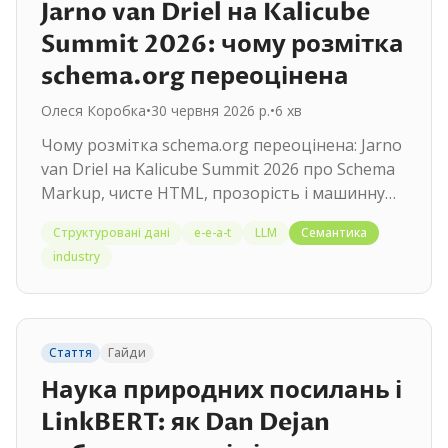
Jarno van Driel на Kalicube
Summit 2026: чому розмітка
schema.org переоцінена
Олеся Коробка
•
30 червня 2026 р.
•
6
хв
Чому розмітка schema.org переоцінена: Jarno
van Driel на Kalicube Summit 2026 про Schema
Markup, чисте HTML, прозорість і машинну
довіру до даних.
Структуровані дані
e-e-a-t
LLM
Семантика
industry
Стаття
Гайди
Наука природних посилань і
LinkBERT: як Dan Dejan