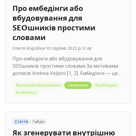
Про ембедінги або
вбудовування для
SEOшників простими
словами
Олеся Коробка
•
10 серпня 2023 р.
•
2
хв
Про ембедінги або вбудовування для
SEOшників простими словами За мотивами
дописів Andrea Volpini [1, 2]. Ембедінги — це
переклад слова на мову комп'ютера. А…
Внутрішня перелінковка
Семантика
Лінкбілдинг
Ecommerce
Стаття
Гайди
Як згенерувати внутрішню