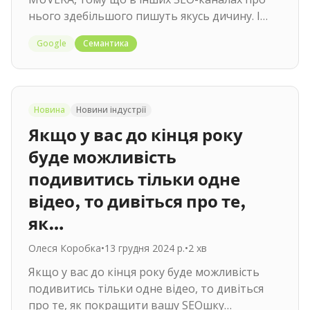
нього здебільшого пишуть якусь дичину. І
хоча нічого корисного для вас в ньому…
Google
Семантика
Новина
Новини індустрії
Якщо у вас до кінця року
буде можливість
подивитись тільки одне
відео, то дивіться про те,
як…
Олеся Коробка
•
13 грудня 2024 р.
•
2
хв
Якщо у вас до кінця року буде можливість
подивитись тільки одне відео, то дивіться
про те, як покращити вашу SEOшку