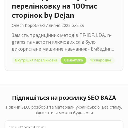
перелінковку на 100тис
сторінок by Dejan
Олеся Коробка
•
27 липня 2023 р.
•
2
хв
Замість традиційних методів TF-IDF, LDA, n-
grams та частоти ключових слів було
використане машинне навчання: - Ембедінги
(вбудовування). Зроблені з…
Внутрішня перелінковка
Семантика
Міжнародне
Підпишіться на розсилку SEO BAZA
Новини SEO, розбори та матеріали українською. Без спаму,
відписатися можна будь-коли.