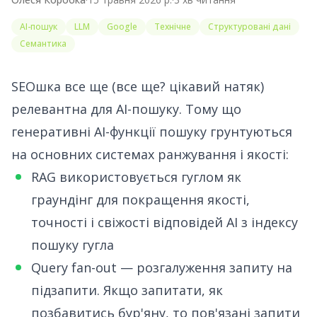
AI-пошук
LLM
Google
Технічне
Структуровані дані
Семантика
SEOшка все ще (все ще? цікавий натяк)
релевантна для AI-пошуку. Тому що
генеративні AI-функції пошуку грунтуються
на основних системах ранжування і якості:
RAG використовується гуглом як
граундінг для покращення якості,
точності і свіжості відповідей AI з індексу
пошуку гугла
Query fan-out — розгалуження запиту на
підзапити. Якщо запитати, як
позбавитись бур'яну, то пов'язані запити