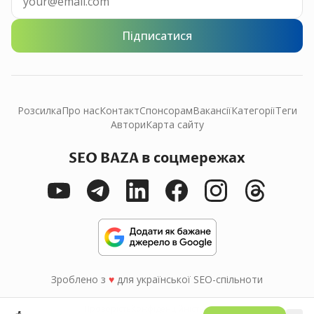
Підписатися
Розсилка
Про нас
Контакт
Спонсорам
Вакансії
Категорії
Теги
Автори
Карта сайту
SEO BAZA в соцмережах
Зроблено з
♥
для української SEO-спільноти
Прозорість
Конфіденційність
Умови