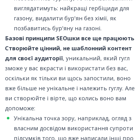
виглядатимуть: найкращі гербіциди для
газону, видалити бур'ян без хімії, як
позбавитись бур'яну на газоні.
Базові принципи SEOшки все ще працюють
Створюйте цінний, не шаблонний контент
для своєї аудиторії
, уникальний, який гугл
зможе у вас вкрасти і використати без вас,
оскільки як тільки ви щось запостили, воно
вже більше не унікальне і належить гуглу. Але
ви створюйте і вірте, що колись воно вам
допоможе:
Унікальна точка зору, наприклад, огляд з
власним досвідом використання супроти
підсумків того, що вже написали інші про