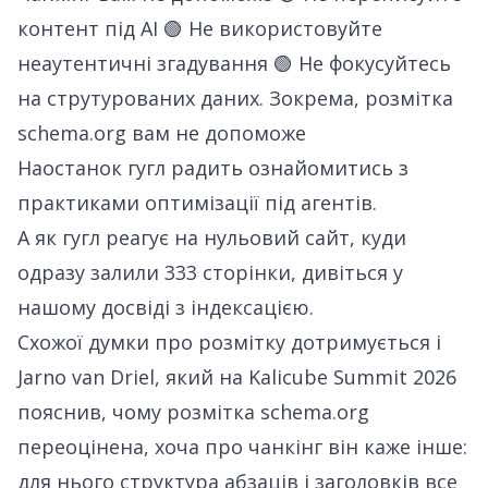
контент під AI 🟢 Не використовуйте
неаутентичні згадування 🟢 Не фокусуйтесь
на струтурованих даних. Зокрема, розмітка
schema.org вам не допоможе
Наостанок гугл радить ознайомитись з
практиками оптимізації під агентів.
А
як гугл реагує на нульовий сайт, куди
одразу залили 333 сторінки
, дивіться у
нашому досвіді з індексацією.
Схожої думки про розмітку дотримується і
Jarno van Driel, який на Kalicube Summit 2026
пояснив, чому розмітка schema.org
переоцінена
, хоча про чанкінг він каже інше:
для нього структура абзаців і заголовків все