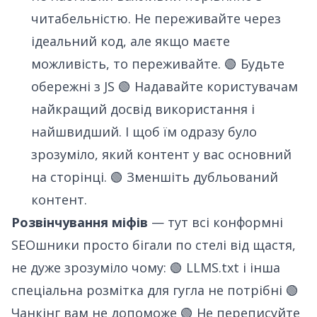
читабельністю. Не переживайте через
ідеальний код, але якщо маєте
можливість, то переживайте. 🟢 Будьте
обережні з JS 🟢 Надавайте користувачам
найкращий досвід використання і
найшвидший. І щоб їм одразу було
зрозуміло, який контент у вас основний
на сторінці. 🟢 Зменшіть дубльований
контент.
Розвінчування міфів
— тут всі конформні
SEOшники просто бігали по стелі від щастя,
не дуже зрозуміло чому: 🟢 LLMS.txt і інша
спеціальна розмітка для гугла не потрібні 🟢
Чанкінг вам не допоможе 🟢 Не переписуйте