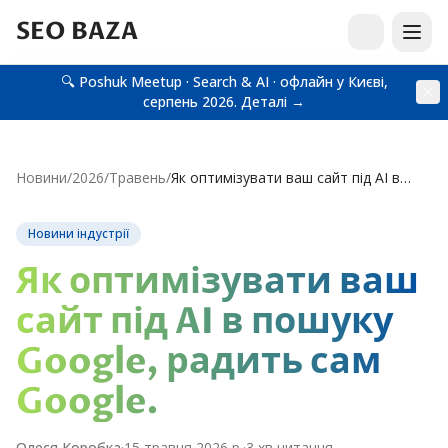
SEO BAZA
🔍 Poshuk Meetup · Search & AI · офлайн у Києві,
серпень 2026.
Деталі →
Новини
/
2026
/
Травень
/
Як оптимізувати ваш сайт під AI в пошуку Google, радить сам Google.
Новини індустрії
Як оптимізувати ваш
сайт під AI в пошуку
Google, радить сам
Google.
Олеся Коробка
·
15 травня 2026 р.
·
3
хв читання