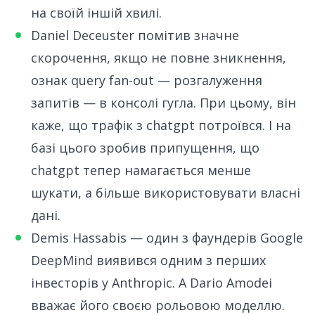
на своїй іншій хвилі.
Daniel Deceuster помітив
значне
скорочення, якщо не повне зникнення,
ознак query fan-out — розгалуження
запитів — в консолі гугла. При цьому, він
каже, що трафік з chatgpt потроївся. І на
базі цього зробив припущення, що
chatgpt тепер намагається менше
шукати, а більше використовувати власні
дані.
Demis Hassabis — один з фаундерів Google
DeepMind
виявився
одним з перших
інвесторів у Anthropic. А Dario Amodei
вважає його своєю рольовою моделлю.