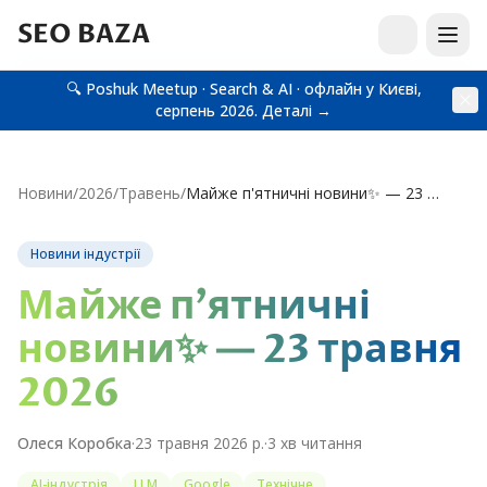
SEO BAZA
🔍 Poshuk Meetup · Search & AI · офлайн у Києві,
серпень 2026.
Деталі →
Новини
/
2026
/
Травень
/
Майже п'ятничні новини✨ — 23 травня 2026
Новини індустрії
Майже п'ятничні
новини✨ — 23 травня
2026
Олеся Коробка
·
23 травня 2026 р.
·
3
хв читання
AI-індустрія
LLM
Google
Технічне