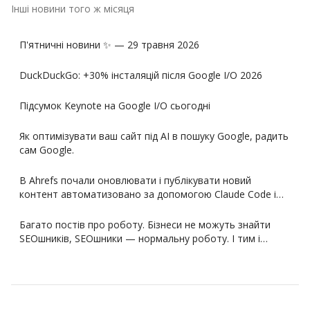
Інші новини того ж місяця
П'ятничні новини ✨ — 29 травня 2026
DuckDuckGo: +30% інсталяцій після Google I/O 2026
Підсумок Keynote на Google I/O сьогодні
Як оптимізувати ваш сайт під AI в пошуку Google, радить
сам Google.
В Ahrefs почали оновлювати і публікувати новий
контент автоматизовано за допомогою Claude Code і…
Багато постів про роботу. Бізнеси не можуть знайти
SEOшників, SEOшники — нормальну роботу. І тим і…