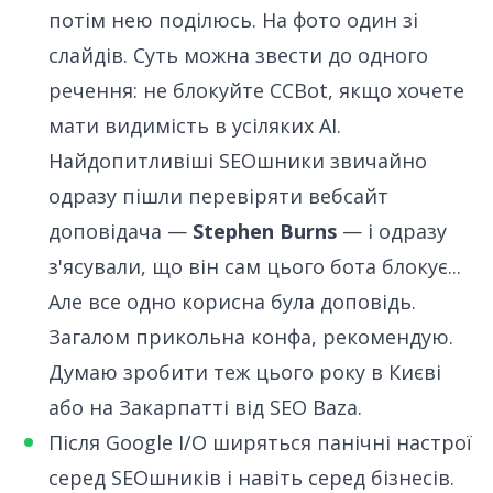
потім нею поділюсь. На фото один зі
слайдів. Суть можна звести до одного
речення: не блокуйте CCBot, якщо хочете
мати видимість в усіляких AI.
Найдопитливіші SEOшники звичайно
одразу пішли перевіряти вебсайт
доповідача —
Stephen Burns
— і одразу
з'ясували, що він сам цього бота блокує...
Але все одно корисна була доповідь.
Загалом прикольна конфа, рекомендую.
Думаю зробити теж цього року в Києві
або на Закарпатті від SEO Baza.
Після Google I/O ширяться панічні настрої
серед SEOшників і навіть серед бізнесів.