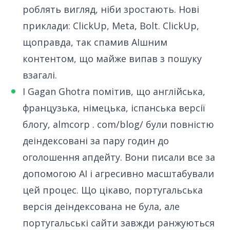
роблять вигляд, ніби зростають. Нові
приклади:
ClickUp
,
Meta
,
Bolt
. ClickUp,
щоправда, так спамив AIшним
контентом, що майже випав з пошуку
взагалі.
І Gagan Ghotra помітив
, що англійська,
французька, німецька, іспанська версії
блогу, almcorp . com/blog/ були повністю
деіндексовані за пару годин до
оголошення апдейту. Вони писали все за
допомогою AI і агресивно масштабували
цей процес. Що цікаво, португальська
версія деіндексована не була, але
португальські сайти завжди ранжуються