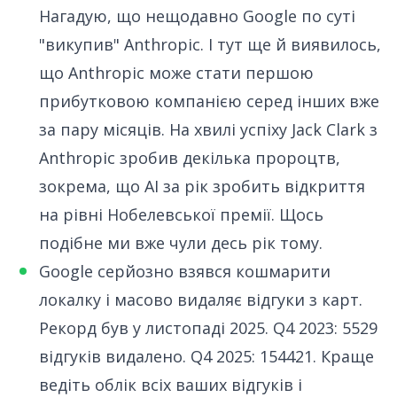
Нагадую
, що нещодавно Google по суті
"викупив" Anthropic. І тут ще й виявилось,
що
Anthropic може стати першою
прибутковою компанією
серед інших вже
за пару місяців. На хвилі успіху
Jack Clark з
Anthropic зробив декілька пророцтв
,
зокрема, що AI за рік зробить відкриття
на рівні Нобелевської премії.
Щось
подібне ми вже чули десь рік тому
.
Google серйозно взявся кошмарити
локалку і
масово видаляє відгуки
з карт.
Рекорд був у листопаді 2025. Q4 2023: 5529
відгуків видалено. Q4 2025: 154421. Краще
ведіть облік всіх ваших відгуків і