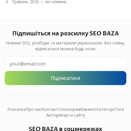
Травень
2026
— всі новини
Підпишіться на розсилку SEO BAZA
Новини SEO, розбори та матеріали українською. Без спаму,
відписатися можна будь-коли.
Підписатися
Розсилка
Про нас
Контакт
Спонсорам
Вакансії
Категорії
Теги
Автори
Карта сайту
SEO BAZA в соцмережах