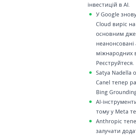
інвестицій в AI.
У Google знов
Cloud виріс н
основним джер
неанонсовані 
міжнародних в
Реєструйтеся
.
Satya Nadella
Canel тепер
ра
Bing Grounding
AI-інструмент
тому у
Meta т
Anthropic теп
залучати додат