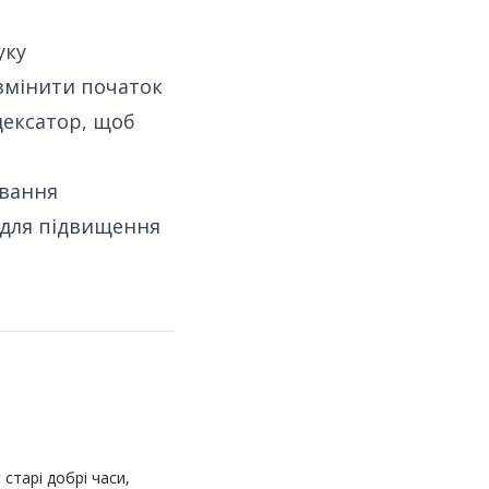
уку
 змінити початок
ндексатор, щоб
ування
 для підвищення
 старі добрі часи,