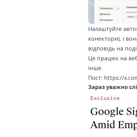
Налаштуйте автом
конектори), і во
відповідь на под
Це працює на веб
інше.
Пост:
https://x.c
Зараз уважно сл