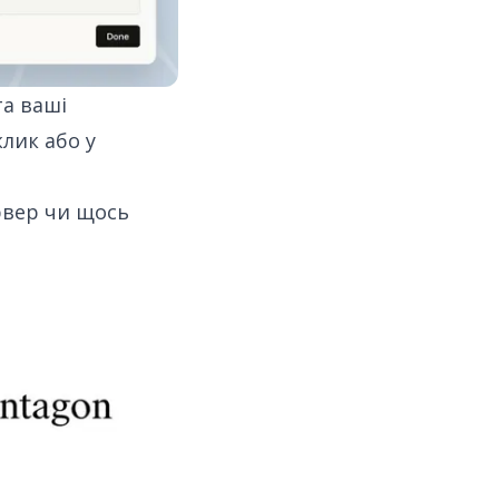
та ваші
клик або у
рвер чи щось