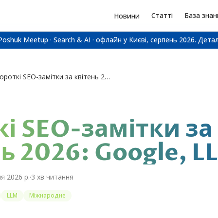
Статті
База знан
Новини
Poshuk Meetup · Search & AI · офлайн у Києві, серпень 2026.
Детал
Короткі SEO-замітки за квітень 2026: Google, LLM
кі SEO-замітки за
ь 2026: Google, L
ня 2026 р.
·
3
хв читання
LLM
Міжнародне