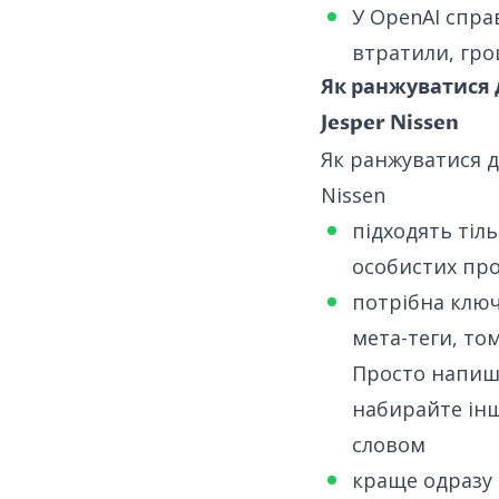
У OpenAI спра
втратили, гро
Як ранжуватися 
Jesper Nissen
Як ранжуватися д
Nissen
підходять тіль
особистих про
потрібна ключ
мета-теги, том
Просто напиші
набирайте інш
словом
краще одразу 