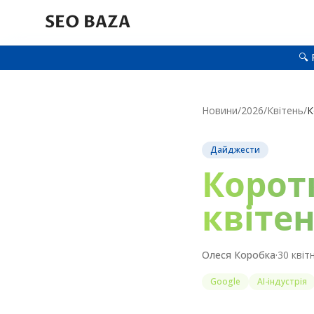
SEO BAZA
🔍 
Новини
/
2026
/
Квітень
/
Дайджести
Корот
квітен
Олеся Коробка
·
30 квіт
Google
AI-індустрія