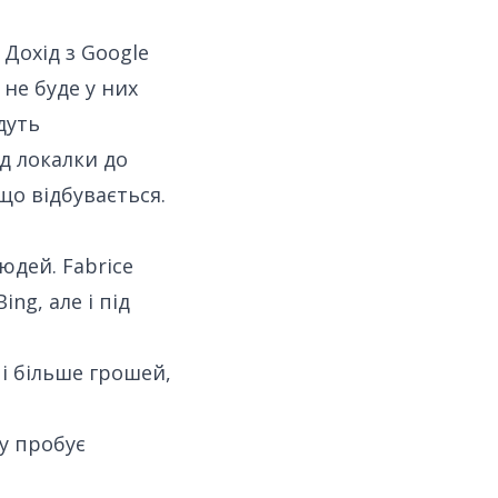
 Дохід з Google
 не буде у них
дуть
д локалки до
що відбувається.
людей
. Fabrice
ing, але і під
і більше грошей,
у пробує