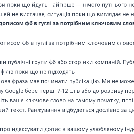
ви поки що йдуть найгірше
— нічого путнього не
шей не вистачає, ситуація поки що виглядає не 
дописом фб в гуглі за потрібним ключовим сло
описом фб в гуглі
за потрібним ключовим словом
ки публічні групи фб або сторінки компаній. Публ
філів поки що не підходять
ова фраза має починати публікацію. Ми не мож
у Google бере перші 7-12 слів або до розриву пе
ть ваше ключове слово на самому початку, поті
ий текст. Ранжування відбудеться дослівно за 
проіндексувати допис в вашому улюбленому інде