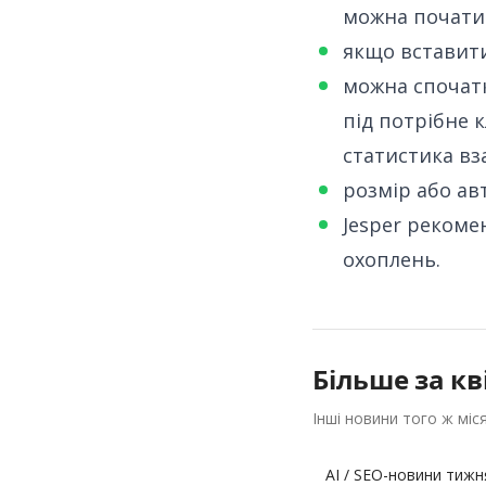
можна почати 
якщо вставити
можна спочатк
під потрібне 
статистика вз
розмір або ав
Jesper рекоме
охоплень.
Більше за
кв
Інші новини того ж міс
AI / SEO-новини тижня