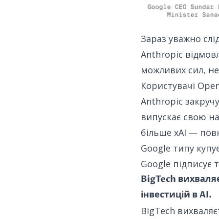
Зараз уважно слі
Anthropic відмов
можливих сил, не 
Користувачі Open
Anthropic закруч
випускає свою
на
більше xAI — пов
Google типу купує
Google підписує т
BigTech вихваля
інвестицій в AI.
BigTech вихваляє