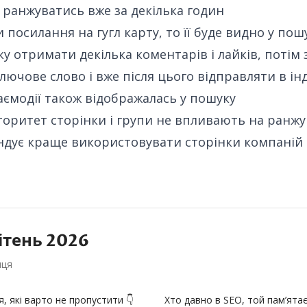
ранжуватись вже за декілька годин
 посилання на гугл карту, то її буде видно у пош
у отримати декілька коментарів і лайків, потім
ключове слово і вже після цього відправляти в і
аємодії також відображалась у пошуку
торитет сторінки і групи не впливають на ранж
ндує краще використовувати сторінки компаній
ітень
2026
яця
, які варто не пропустити 👇
Хто давно в SEO, той пам’ятає