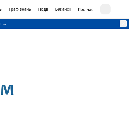
ь
Граф знань
Події
Вакансії
Про нас
і →
LM