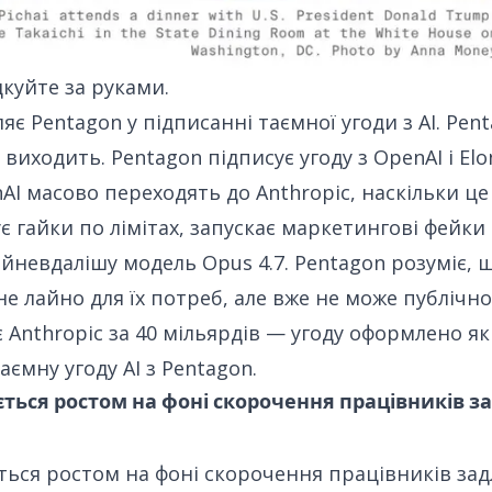
дкуйте за руками.
ляє Pentagon
у підписанні таємної угоди з AI.
Pent
виходить. Pentagon підписує угоду з OpenAI і Elo
AI масово переходять до Anthropic
, наскільки ц
ує гайки
по лімітах,
запускає маркетингові фейки
йневдалішу модель Opus 4.7
. Pentagon розуміє, 
не лайно для їх потреб, але вже не може публічн
 Anthropic за 40 мільярдів
— угоду оформлено як 
аємну угоду AI з Pentagon
.
ється ростом на фоні скорочення працівників 
ться ростом на фоні скорочення працівників за