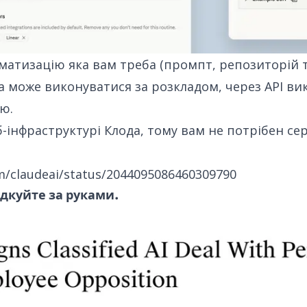
атизацію яка вам треба (промпт, репозиторій 
на може виконуватися за розкладом, через API ви
ію.
-інфраструктурі Клода, тому вам не потрібен се
om/claudeai/status/2044095086460309790
ідкуйте за руками.