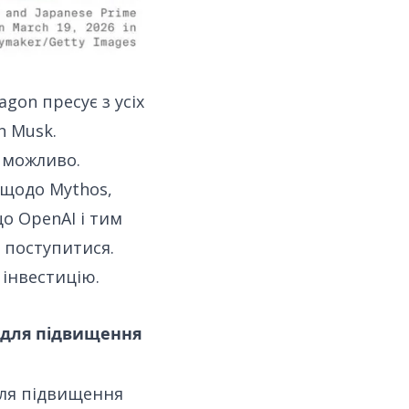
agon пресує
з усіх
n Musk.
е можливо.
 щодо Mythos
,
що OpenAI і тим
о поступитися.
інвестицію.
задля підвищення
для підвищення