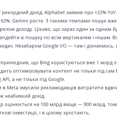
у рекордний дохід
. Alphabet заявив про +22% YoY.
а 63%. Gemini росте. З такими темпами пошук вже
елом доходу. Цікаво, що зараз один за одним й
апдейти в пошуку по всім вертикалям і нішам. Ві
идач. Незабаром Google I/O — там і дізнаємось, 
 оприлюднив, що
Bing користуються вже 1 млрд 
дить оптимізовувати контент
не тільки під сам B
 API, а не тільки під Google.
и в Meta змусили рекламодавців витратити вдвіч
еж неабиякий дохід
.
ер оцінюється на 100 млрд вище — 900 млрд, том
кові інвестиції
, і в цілому зростають.