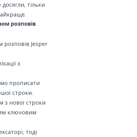
 досягли, тільки
найкраще.
вом розповів
 розповів Jesper
ікації з
емо прописати
ршої строки.
м з нової строки
цим ключовим
ксаторі, тоді