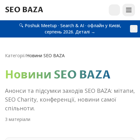
SEO BAZA
🔍 Poshuk Meetup · Search & AI · офлайн у Києві,
серпень 2026.
Деталі →
Категорії
/
Новини SEO BAZA
Новини SEO BAZA
Анонси та підсумки заходів SEO BAZA: мітапи,
SEO Charity, конференції, новини самої
спільноти.
3
матеріал
и