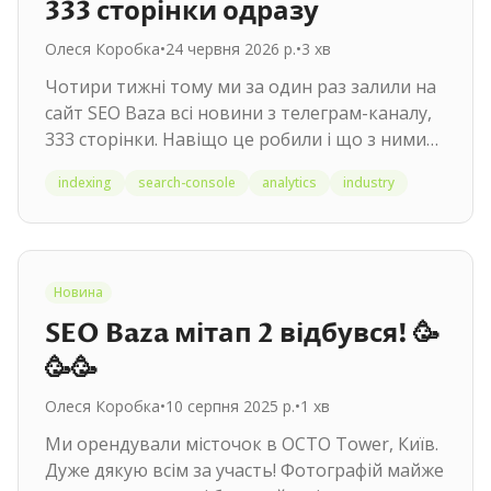
333 сторінки одразу
Олеся Коробка
•
24 червня 2026 р.
•
3
хв
Чотири тижні тому ми за один раз залили на
сайт SEO Baza всі новини з телеграм-каналу,
333 сторінки. Навіщо це робили і що з ними
робить Google.
indexing
search-console
analytics
industry
Новина
SEO Baza мітап 2 відбувся! 🥳
🥳🥳
Олеся Коробка
•
10 серпня 2025 р.
•
1
хв
Ми орендували місточок в OCTO Tower, Київ.
Дуже дякую всім за участь! Фотографій майже