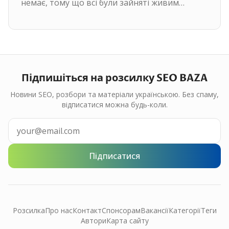
немає, тому що всі були зайняті живим
спілкуванням. 2 теми найбільше…
Підпишіться на розсилку SEO BAZA
Новини SEO, розбори та матеріали українською. Без спаму,
відписатися можна будь-коли.
Підписатися
Розсилка
Про нас
Контакт
Спонсорам
Вакансії
Категорії
Теги
Автори
Карта сайту