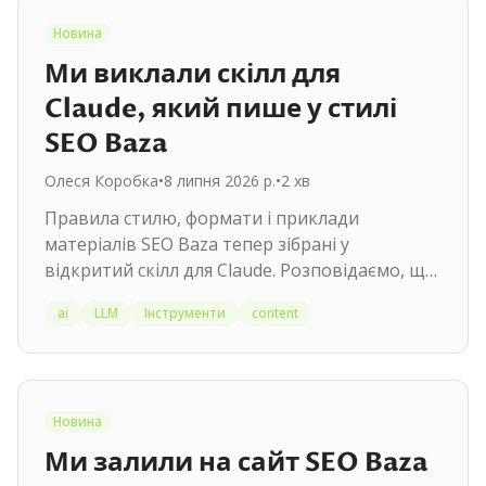
Новина
Ми виклали скілл для
Claude, який пише у стилі
SEO Baza
Олеся Коробка
•
8 липня 2026 р.
•
2
хв
Правила стилю, формати і приклади
матеріалів SEO Baza тепер зібрані у
відкритий скілл для Claude. Розповідаємо, що
всередині і як встановити його собі.
ai
LLM
Інструменти
content
Новина
Ми залили на сайт SEO Baza