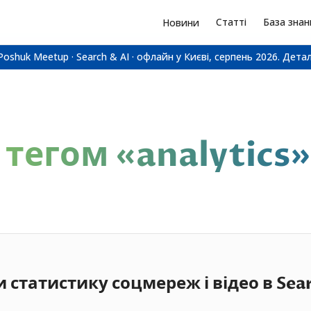
Статті
База знан
Новини
Poshuk Meetup · Search & AI · офлайн у Києві, серпень 2026.
Детал
 тегом «
analytics
»
 статистику соцмереж і відео в Sea