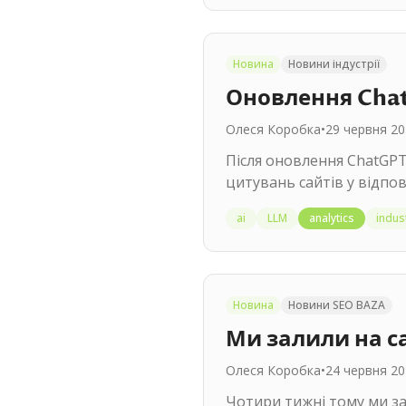
Новина
Новини індустрії
Оновлення Chat
Олеся Коробка
•
29 червня 20
Після оновлення ChatGPT 
цитувань сайтів у відпов
ai
LLM
analytics
indus
Новина
Новини SEO BAZA
Ми залили на са
Олеся Коробка
•
24 червня 20
Чотири тижні тому ми за 