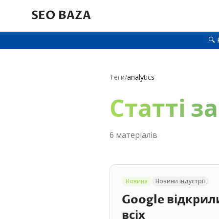
SEO BAZA
🔍 
Теги
/
analytics
Статті за
6
матеріал
ів
Новина
Новини індустрії
Google відкрили
всіх