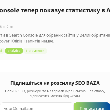
onsole тепер показує статистику в A
6 р.
•
2
хв
іти в Search Console для обраних сайтів у Великобританії
over. Кліків і запитів немає.
ai
analytics
Інструменти
Підпишіться на розсилку SEO BAZA
Новини SEO, розбори та матеріали українською. Без спаму,
відписатися можна будь-коли.
Підписатися