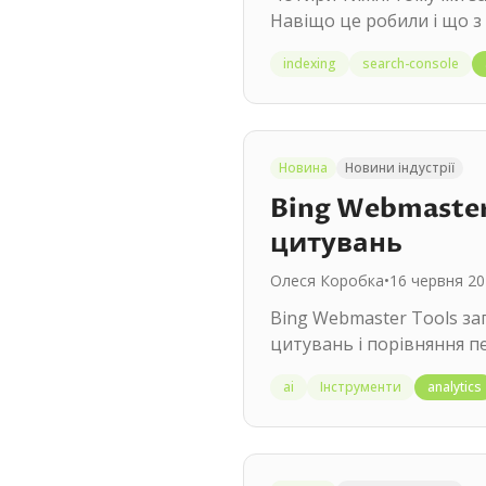
Навіщо це робили і що з
indexing
search-console
Новина
Новини індустрії
Bing Webmaster 
цитувань
Олеся Коробка
•
16 червня 20
Bing Webmaster Tools зап
цитувань і порівняння пе
ai
Інструменти
analytics