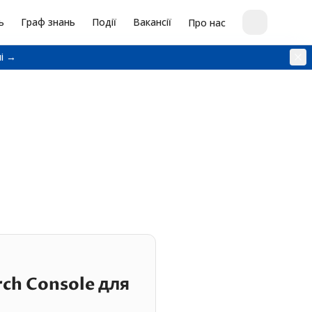
ь
Граф знань
Події
Вакансії
Про нас
і →
rch Console для