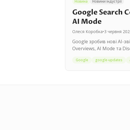
Новина
Новини індустрії
Google Search C
AI Mode
Олеся Коробка
•
3 червня 202
Google зробив нові AI-зв
Overviews, AI Mode та Disc
Google
google-updates