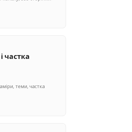
і частка
аміри, теми, частка