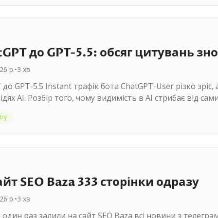
GPT до GPT-5.5: обсяг цитувань зно
26 р.
•
3
хв
до GPT-5.5 Instant трафік бота ChatGPT-User різко зріс, а
ідях AI. Розбір того, чому видимість в AI стрибає від са
try
йт SEO Baza 333 сторінки одразу
26 р.
•
3
хв
один раз залили на сайт SEO Baza всі новини з телеграм