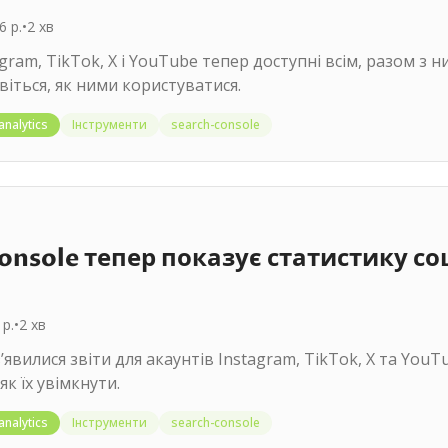
6 р.
•
2
хв
agram, TikTok, X і YouTube тепер доступні всім, разом з
віться, як ними користуватися.
analytics
Інструменти
search-console
onsole тепер показує статистику со
 р.
•
2
хв
зʼявилися звіти для акаунтів Instagram, TikTok, X та You
як їх увімкнути.
analytics
Інструменти
search-console