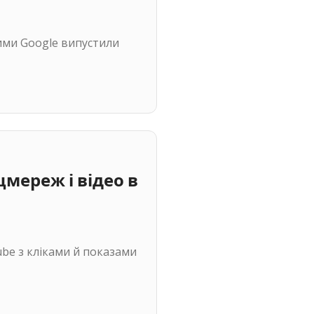
 ними Google випустили
цмереж і відео в
Tube з кліками й показами