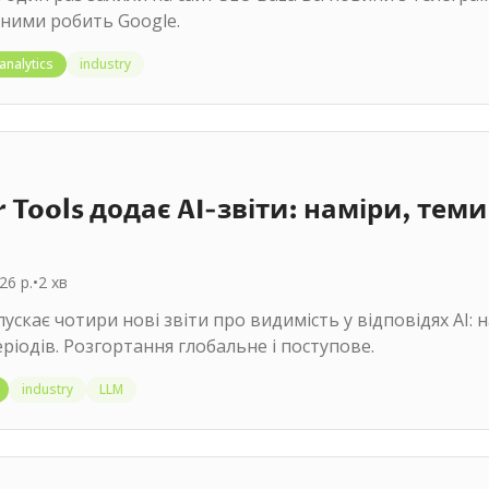
 ними робить Google.
analytics
industry
Tools додає AI-звіти: наміри, теми 
26 р.
•
2
хв
ускає чотири нові звіти про видимість у відповідях AI: н
ріодів. Розгортання глобальне і поступове.
industry
LLM