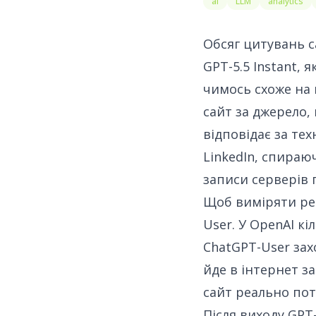
ai
LLM
analytics
Обсяг цитувань с
GPT-5.5 Instant,
чимось схоже на 
сайт за джерело,
відповідає за тех
LinkedIn
, спираюч
записи серверів п
Щоб виміряти реа
User. У OpenAI кі
ChatGPT-User зах
йде в інтернет з
сайт реально потр
Після виходу GPT-