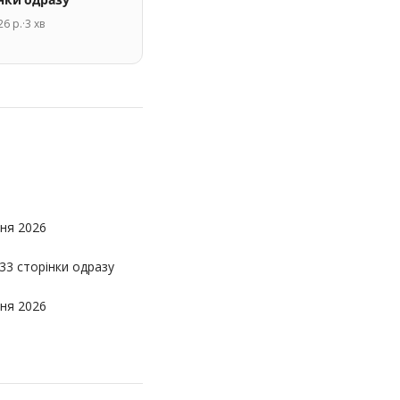
інки одразу
26 р.
·
3
хв
ня 2026
33 сторінки одразу
ня 2026