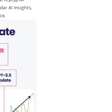
ar AI Insights,
ся.