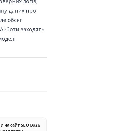
верних логів,
ину даних про
але обсяг
AI-боти заходять
моделі.
и на сайт SEO Baza