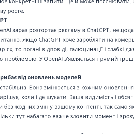
ює конкретніші запити. Це й може пояснювати, 
ву росте.
GPT
penAI зараз розгортає рекламу в ChatGPT, нещода
итанію. Якщо ChatGPT хоче заробляти на комерц
іях, то погані відповіді, галюцинації і слабкі д
ю проблемою. У OpenAI зʼявляється прямий гро
стрибає від оновлень моделей
естабільна. Вона змінюється з кожним оновлення
 вирішує, коли і де шукати. Ваша видимість і обс
и без жодних змін у вашому контенті, так само як
Тільки тут набагато важче зловити момент і зроз