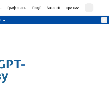
ь
Граф знань
Події
Вакансії
Про нас
і →
GPT-
ву