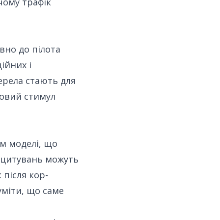
чому трафік
вно до пілота
ійних і
жерела стають для
шовий стимул
м моделі, що
яг цитувань можуть
 після кор-
уміти, що саме