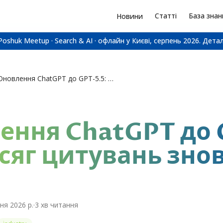
Статті
База знан
Новини
Poshuk Meetup · Search & AI · офлайн у Києві, серпень 2026.
Детал
Оновлення ChatGPT до GPT-5.5: обсяг цитувань знову росте
ення ChatGPT до 
бсяг цитувань зно
ня 2026 р.
·
3
хв читання