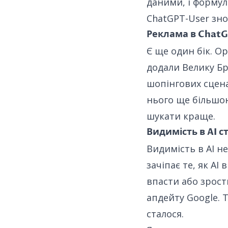
даними, і формул
ChatGPT-User зно
Реклама в Chat
Є ще один бік. O
додали Велику Бр
шопінгових сценар
нього ще більшо
шукати краще.
Видимість в AI 
Видимість в AI н
зачіпає те, як AI
впасти або зрост
апдейту Google. 
сталося.