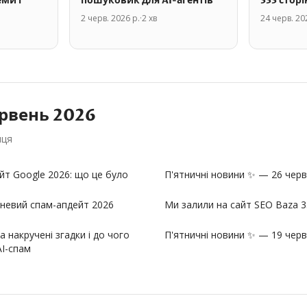
еми і
пошуковик для AI-агентів
333 стор
2 черв. 2026 р.
·
2
хв
24 черв. 20
рвень
2026
яця
йт Google 2026: що це було
П'ятничні новини ✨ — 26 черв
вневий спам-апдейт 2026
Ми залили на сайт SEO Baza 3
 накручені згадки і до чого
П'ятничні новини ✨ — 19 черв
AI-спам