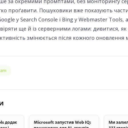
ше за окремими промптами, без моніторингу сер
егко проґавити. Пошуковики вже показують част
Google у Search Console
і
Bing у Webmaster Tools
, 
віряти ще й із серверними логами: дивитися, як 
 активність змінюється після кожного оновлення 
ram
и
ls додає
Microsoft запустив Web IQ:
Ми залил