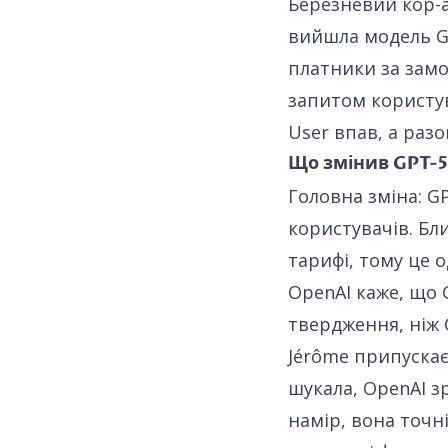
Березневий кор-
вийшла модель GP
платники за замо
запитом користув
User впав, а разо
Що змінив GPT-5
Головна зміна: G
користувачів. Бл
тарифі, тому це о
OpenAI каже, що 
твердження, ніж G
Jérôme припускає
шукала, OpenAI з
намір, вона точн