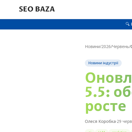
SEO BAZA
🔍 
Новини
/
2026
/
Червень
/
Новини індустрії
Оновл
5.5: о
росте
Олеся Коробка
·
29 черв