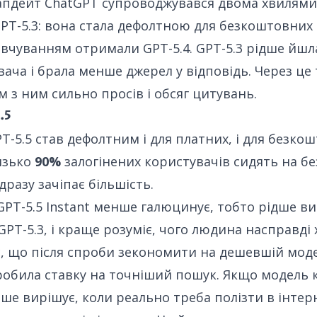
апдейт ChatGPT супроводжувався двома хвилями 
T-5.3: вона стала дефолтною для безкоштовних 
вчуванням отримали GPT-5.4. GPT-5.3 рідше йшл
ача і брала менше джерел у відповідь. Через це 
м з ним сильно просів і обсяг цитувань.
.5
PT-5.5 став дефолтним і для платних, і для безко
изько
90%
залогінених користувачів сидять на 
дразу зачіпає більшість.
GPT-5.5 Instant менше галюцинує, тобто рідше ви
PT-5.3, і краще розуміє, чого людина насправді х
, що після спроби зекономити на дешевшій моде
робила ставку на точніший пошук. Якщо модель 
іше вирішує, коли реально треба полізти в інтер