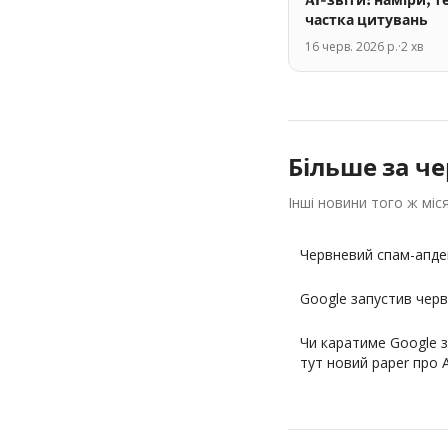
AI-звіти: наміри, т
частка цитувань
16 черв. 2026 р.
·
2
хв
Більше за
че
Інші новини того ж міс
Червневий спам-апде
Google запустив чер
Чи каратиме Google за
тут новий paper про 