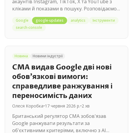
акаунтів Instagram, TikTok, X та YouTube з
кліками й показами в пошуку. Розповідаємо,
як їх увімкнути.
Google
google-updates
analytics
Інструменти
search-console
Новина
Новини індустрії
CMA видав Google дві нові
обов'язкові вимоги:
справедливе ранжування і
переносимість даних
Олеся Коробка
•
17 червня 2026 р.
•
2
хв
Британський регулятор CMA зобов'язав
Google ранжувати результати за
об'єктивними критеріями, включно з AI