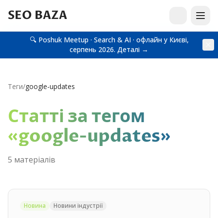
SEO BAZA
🔍 Poshuk Meetup · Search & AI · офлайн у Києві,
серпень 2026.
Деталі →
Теги
/
google-updates
Статті за тегом
«
google-updates
»
5
матеріал
ів
Новина
Новини індустрії