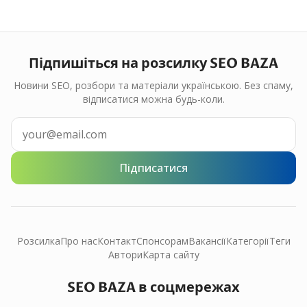
Підпишіться на розсилку SEO BAZA
Новини SEO, розбори та матеріали українською. Без спаму,
відписатися можна будь-коли.
Підписатися
Розсилка
Про нас
Контакт
Спонсорам
Вакансії
Категорії
Теги
Автори
Карта сайту
SEO BAZA в соцмережах