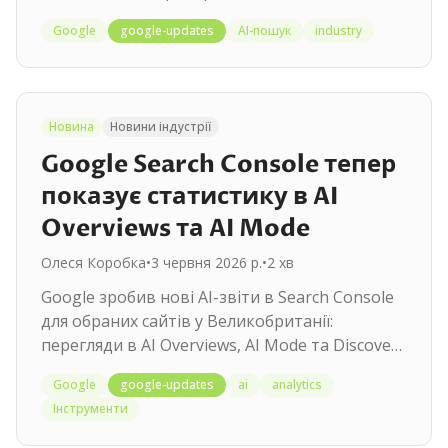
Overviews, і зробити обов'язковою
Google
google-updates
AI-пошук
industry
переносимість даних користувачів. Терміни: 6
і 3 місяці.
Новина
Новини індустрії
Google Search Console тепер
показує статистику в AI
Overviews та AI Mode
Олеся Коробка
•
3 червня 2026 р.
•
2
хв
Google зробив нові AI-звіти в Search Console
для обраних сайтів у Великобританії:
перегляди в AI Overviews, AI Mode та Discover.
Кліків і запитів немає.
Google
google-updates
ai
analytics
Інструменти