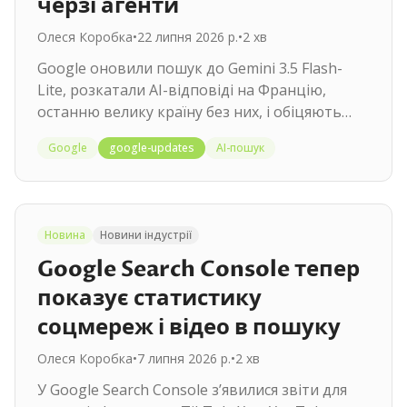
черзі агенти
Олеся Коробка
•
22 липня 2026 р.
•
2
хв
Google оновили пошук до Gemini 3.5 Flash-
Lite, розкатали AI-відповіді на Францію,
останню велику країну без них, і обіцяють
пошукових агентів улітку.
Google
google-updates
AI-пошук
Новина
Новини індустрії
Google Search Console тепер
показує статистику
соцмереж і відео в пошуку
Олеся Коробка
•
7 липня 2026 р.
•
2
хв
У Google Search Console зʼявилися звіти для