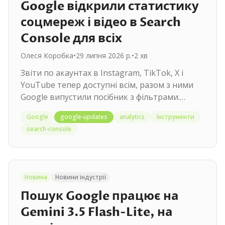
Google відкрили статистику
соцмереж і відео в Search
Console для всіх
Олеся Коробка
•
29 липня 2026 р.
•
2
хв
Звіти по акаунтах в Instagram, TikTok, X і
YouTube тепер доступні всім, разом з ними
Google випустили посібник з фільтрами.
Дивіться, як ними користуватися.
Google
google-updates
analytics
Інструменти
search-console
Новина
Новини індустрії
Пошук Google працює на
Gemini 3.5 Flash-Lite, на