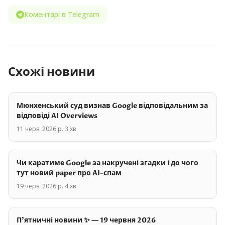
Коментарі в Telegram
Схожі новини
Мюнхенський суд визнав Google відповідальним за
відповіді AI Overviews
11 черв. 2026 р.
·
3
хв
Чи каратиме Google за накручені згадки і до чого
тут новий paper про AI-спам
19 черв. 2026 р.
·
4
хв
П'ятничні новини ✨ — 19 червня 2026