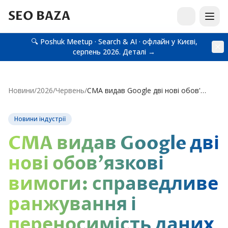
SEO BAZA
🔍 Poshuk Meetup · Search & AI · офлайн у Києві,
серпень 2026.
Деталі →
Новини
/
2026
/
Червень
/
CMA видав Google дві нові обов'язкові вимоги: справедливе ранжування і переносимість даних
Новини індустрії
CMA видав Google дві
нові обов'язкові
вимоги: справедливе
ранжування і
переносимість даних