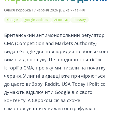
Олеся Коробка
·
17 червня 2026 р.
·
2
хв читання
Google
google-updates
AI-пошук
industry
Британський антимонопольний регулятор
CMA (Competition and Markets Authority)
видав Google дві нові юридично обов'язкові
вимоги до пошуку. Це продовження тієї ж
історії з CMA, про яку ми
писали на початку
червня
. У липні видавці вже приміряються
до цього вибору: Reddit, USA Today і Politico
думають відключити Google
від свого
контенту. А Єврокомісія за схоже
самопросування у видачі
оштрафувала