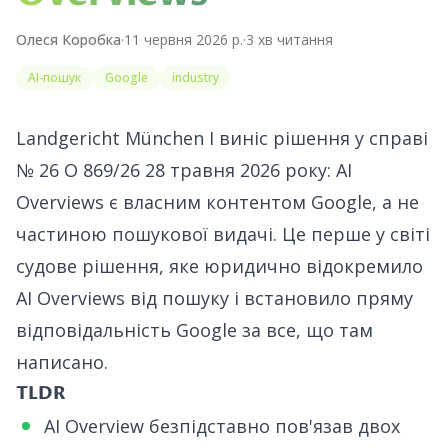
Олеся Коробка
·
11 червня 2026 р.
·
3
хв читання
AI-пошук
Google
industry
Landgericht München I виніс рішення у справі
№ 26 O 869/26
28 травня 2026 року: AI
Overviews є власним контентом Google, а не
частиною пошукової видачі. Це перше у світі
судове рішення, яке юридично відокремило
AI Overviews від пошуку і встановило пряму
відповідальність Google за все, що там
написано.
TLDR
AI Overview безпідставно пов'язав двох