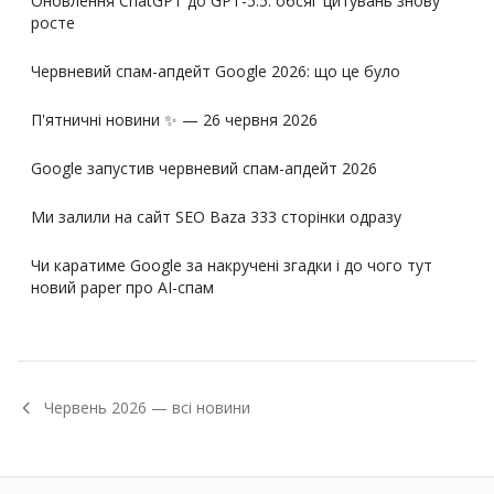
Оновлення ChatGPT до GPT-5.5: обсяг цитувань знову
росте
Червневий спам-апдейт Google 2026: що це було
П'ятничні новини ✨ — 26 червня 2026
Google запустив червневий спам-апдейт 2026
Ми залили на сайт SEO Baza 333 сторінки одразу
Чи каратиме Google за накручені згадки і до чого тут
новий paper про AI-спам
Червень
2026
— всі новини