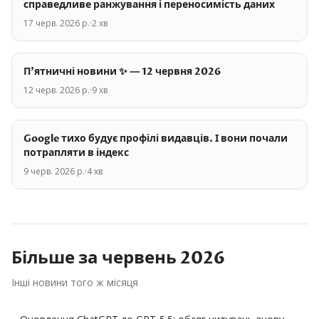
справедливе ранжування і переносимість даних
17 черв. 2026 р.
·
2
хв
П'ятничні новини ✨ — 12 червня 2026
12 черв. 2026 р.
·
9
хв
Google тихо будує профілі видавців. І вони почали
потрапляти в індекс
9 черв. 2026 р.
·
4
хв
Більше за
червень
2026
Інші новини того ж місяця