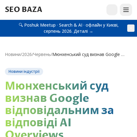
SEO BAZA
🔍 Poshuk Meetup · Search & AI · офлайн у Києві,
серпень 2026.
Деталі →
Новини
/
2026
/
Червень
/
Мюнхенський суд визнав Google відповідальним за відповіді AI Overviews
Новини індустрії
Мюнхенський суд
визнав Google
відповідальним за
відповіді AI
Overviews