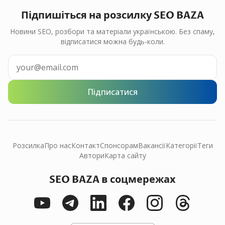
Підпишіться на розсилку SEO BAZA
Новини SEO, розбори та матеріали українською. Без спаму,
відписатися можна будь-коли.
Підписатися
Розсилка
Про нас
Контакт
Спонсорам
Вакансії
Категорії
Теги
Автори
Карта сайту
SEO BAZA в соцмережах