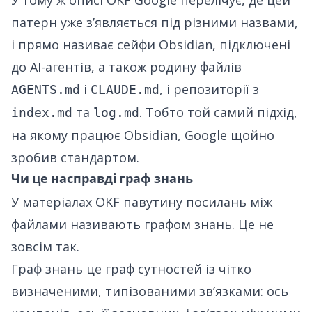
У тому ж описі OKF Google перелічує, де цей
патерн уже зʼявляється під різними назвами,
і прямо називає сейфи Obsidian, підключені
до AI-агентів, а також родину файлів
і
, і репозиторії з
AGENTS.md
CLAUDE.md
та
. Тобто той самий підхід,
index.md
log.md
на якому працює Obsidian, Google щойно
зробив стандартом.
Чи це насправді граф знань
У матеріалах OKF павутину посилань між
файлами називають графом знань. Це не
зовсім так.
Граф знань це граф сутностей із чітко
визначеними, типізованими звʼязками: ось