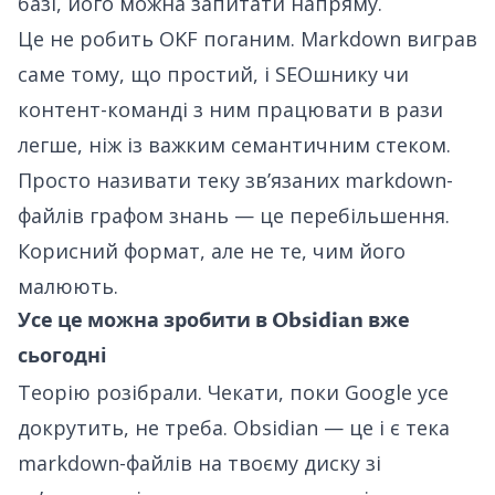
базі, його можна запитати напряму.
Це не робить OKF поганим. Markdown виграв
саме тому, що простий, і SEOшнику чи
контент-команді з ним працювати в рази
легше, ніж із важким семантичним стеком.
Просто називати теку звʼязаних markdown-
файлів графом знань — це перебільшення.
Корисний формат, але не те, чим його
малюють.
Усе це можна зробити в Obsidian вже
сьогодні
Теорію розібрали. Чекати, поки Google усе
докрутить, не треба. Obsidian — це і є тека
markdown-файлів на твоєму диску зі