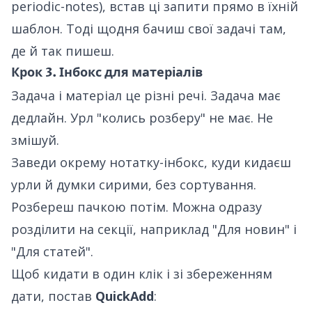
periodic-notes), встав ці запити прямо в їхній
шаблон. Тоді щодня бачиш свої задачі там,
де й так пишеш.
Крок 3. Інбокс для матеріалів
Задача і матеріал це різні речі. Задача має
дедлайн. Урл "колись розберу" не має. Не
змішуй.
Заведи окрему нотатку-інбокс, куди кидаєш
урли й думки сирими, без сортування.
Розбереш пачкою потім. Можна одразу
розділити на секції, наприклад "Для новин" і
"Для статей".
Щоб кидати в один клік і зі збереженням
дати, постав
QuickAdd
: