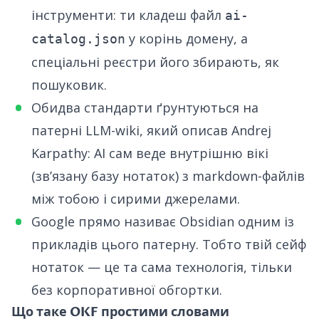
інструменти: ти кладеш файл
ai-
у корінь домену, а
catalog.json
спеціальні реєстри його збирають, як
пошуковик.
Обидва стандарти ґрунтуються на
патерні LLM-wiki, який описав Andrej
Karpathy: AI сам веде внутрішню вікі
(звʼязану базу нотаток) з markdown-файлів
між тобою і сирими джерелами.
Google прямо називає Obsidian одним із
прикладів цього патерну. Тобто твій сейф
нотаток — це та сама технологія, тільки
без корпоративної обгортки.
Що таке OKF простими словами