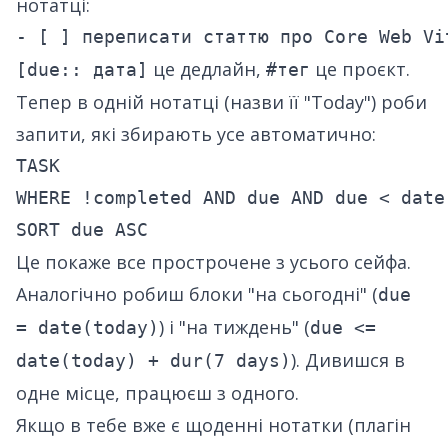
нотатці:
це дедлайн,
це проєкт.
[due:: дата]
#тег
Тепер в одній нотатці (назви її "Today") роби
запити, які збирають усе автоматично:
TASK

WHERE !completed AND due AND due < date(
Це покаже все прострочене з усього сейфа.
Аналогічно робиш блоки "на сьогодні" (
due
) і "на тиждень" (
= date(today)
due <=
). Дивишся в
date(today) + dur(7 days)
одне місце, працюєш з одного.
Якщо в тебе вже є щоденні нотатки (плагін