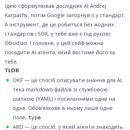
Ідею сформулював дослідник AI Andrej
Karpathy, потім Google загорнув її у стандарт.
А інструмент, де це робиться без жодних
стандартів і SDK, у тебе вже є під рукою:
Obsidian. І головне, у цей сейф можна
посадити AI-агента, який вестиме його за
тебе.
TLDR
OKF — це спосіб описувати знання для AI:
тека markdown-файлів зі службовою
шапкою (YAML) і посиланнями одне на
одне. Обовʼязкове в ньому лише одне
поле,
.
type
ARD — це спосіб, у який агенти знаходять