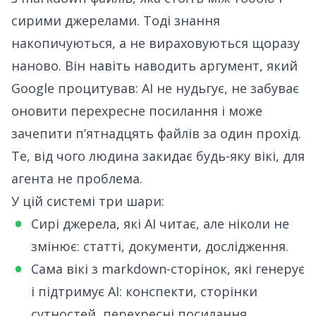
сирими джерелами. Тоді знання
накопичуються, а не вираховуються щоразу
наново. Він навіть наводить аргумент, який
Google процитував: AI не нудьгує, не забуває
оновити перехресне посилання і може
зачепити пʼятнадцять файлів за один прохід.
Те, від чого людина закидає будь-яку вікі, для
агента не проблема.
У цій системі три шари:
Сирі джерела, які AI читає, але ніколи не
змінює: статті, документи, дослідження.
Сама вікі з markdown-сторінок, які генерує
і підтримує AI: конспекти, сторінки
сутностей, перехресні посилання.