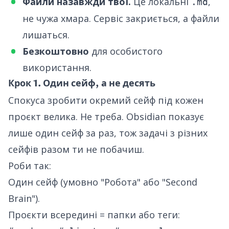
Файли назавжди твої.
Це локальні
,
.md
не чужа хмара. Сервіс закриється, а файли
лишаться.
Безкоштовно
для особистого
використання.
Крок 1. Один сейф, а не десять
Спокуса зробити окремий сейф під кожен
проєкт велика. Не треба. Obsidian показує
лише один сейф за раз, тож задачі з різних
сейфів разом ти не побачиш.
Роби так:
Один сейф (умовно "Робота" або "Second
Brain").
Проєкти всередині = папки або теги: