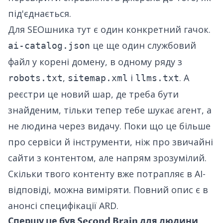
під'єднається.
Для SEOшника тут є один конкретний гачок.
це ще один службовий
ai-catalog.json
файл у корені домену, в одному ряду з
,
і
. А
robots.txt
sitemap.xml
llms.txt
реєстри це новий шар, де треба бути
знайденим, тільки тепер тебе шукає агент, а
не людина через видачу. Поки що це більше
про сервіси й інструменти, ніж про звичайні
сайти з контентом, але напрям зрозумілий.
Скільки твого контенту вже потрапляє в AI-
відповіді, можна
виміряти
. Повний опис є в
анонсі специфікації ARD
.
Спершу це був Second Brain для людини