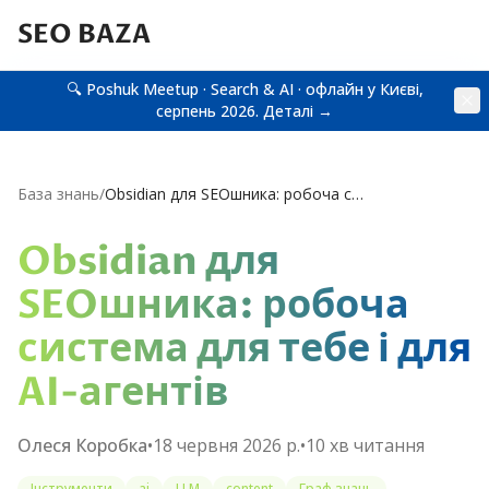
SEO BAZA
🔍 Poshuk Meetup · Search & AI · офлайн у Києві,
серпень 2026.
Деталі →
База знань
/
Obsidian для SEOшника: робоча система для тебе і для AI-агентів (яку Google щойно зробив стандартом)
Obsidian для
SEOшника: робоча
система для тебе і для
AI-агентів
Олеся Коробка
•
18 червня 2026 р.
•
10
хв читання
Інструменти
ai
LLM
content
Граф знань