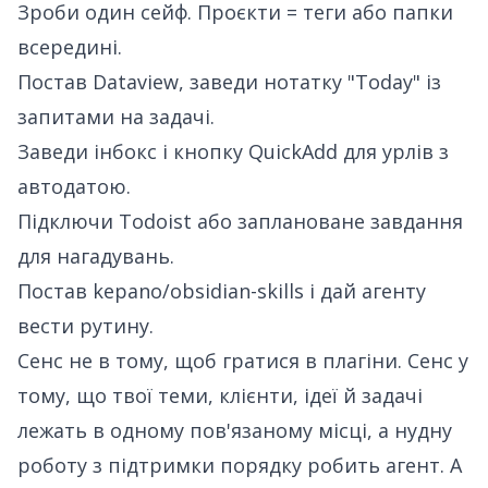
Зроби один сейф. Проєкти = теги або папки
всередині.
Постав Dataview, заведи нотатку "Today" із
запитами на задачі.
Заведи інбокс і кнопку QuickAdd для урлів з
автодатою.
Підключи Todoist або заплановане завдання
для нагадувань.
Постав
kepano/obsidian-skills
і дай агенту
вести рутину.
Сенс не в тому, щоб гратися в плагіни. Сенс у
тому, що твої теми, клієнти, ідеї й задачі
лежать в одному пов'язаному місці, а нудну
роботу з підтримки порядку робить агент. А