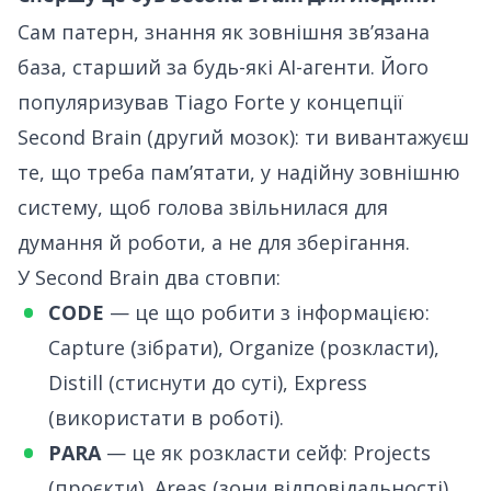
Сам патерн, знання як зовнішня звʼязана
база, старший за будь-які AI-агенти. Його
популяризував Tiago Forte у концепції
Second Brain (другий мозок): ти вивантажуєш
те, що треба памʼятати, у надійну зовнішню
систему, щоб голова звільнилася для
думання й роботи, а не для зберігання.
У Second Brain два стовпи:
CODE
— це що робити з інформацією:
Capture (зібрати), Organize (розкласти),
Distill (стиснути до суті), Express
(використати в роботі).
PARA
— це як розкласти сейф: Projects
(проєкти), Areas (зони відповідальності),