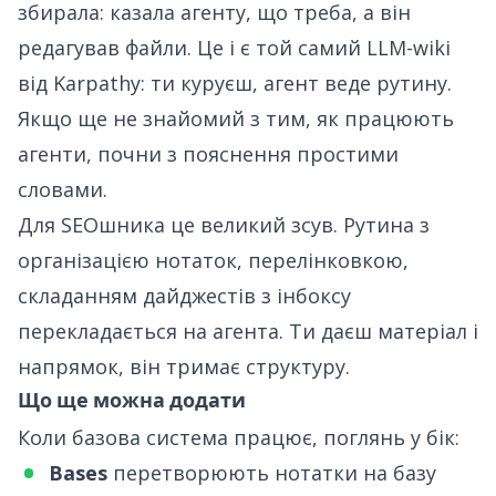
збирала: казала агенту, що треба, а він
редагував файли. Це і є той самий LLM-wiki
від Karpathy: ти куруєш, агент веде рутину.
Якщо ще не знайомий з тим, як працюють
агенти, почни з
пояснення простими
словами
.
Для SEOшника це великий зсув. Рутина з
організацією нотаток, перелінковкою,
складанням дайджестів з інбоксу
перекладається на агента. Ти даєш матеріал і
напрямок, він тримає структуру.
Що ще можна додати
Коли базова система працює, поглянь у бік:
Bases
перетворюють нотатки на базу