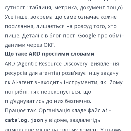
сутності: таблиця, метрика, документ тощо).
Усе інше, зокрема що саме означає кожне
посилання, лишається на розсуд того, хто
пише. Деталі є в
блог-пості Google про обмін
даними через OKF
.
Що таке ARD простими словами
ARD (Agentic Resource Discovery, виявлення
ресурсів для агентів) розвʼязує іншу задачу:
як AI-агент знаходить інструменти, які йому
потрібні, і як переконується, що
під'єднуватись до них безпечно.
Працює так. Організація кладе файл
ai-
у відоме, заздалегідь
catalog.json
домовлене місце на своєму домені. У цьому