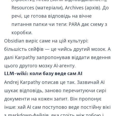
Resources (матеріали), Archives (архів). До
речі, це готова відповідь на вічне
питання папки чи теги: PARA дає схему з
коробки.
Obsidian виріс саме на цій культурі:
більшість сейфів — це чийсь другий мозок. А
далі Karpathy запропонував віддати ведення
цього другого мозку AI-агенту.
LLM-wiki: коли базу веде сам AI
Andrej Karpathy описав це так. Зазвичай AI
шукає відповідь, заново перечитуючи сирі
документи на кожен запит. Він пропонує
інше: хай AI сам поступово веде постійну вікі
з markdown-файлів, яка стоїть між тобою і