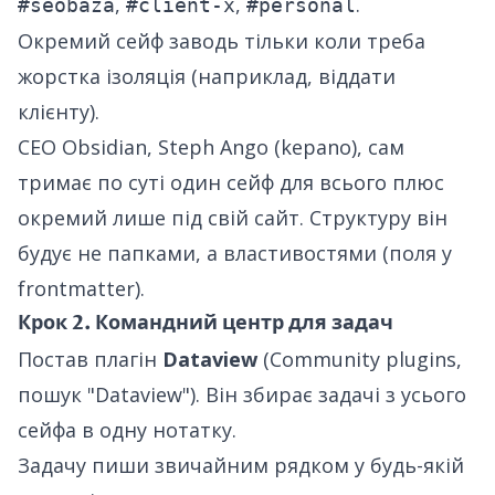
,
,
.
#seobaza
#client-x
#personal
Окремий сейф заводь тільки коли треба
жорстка ізоляція (наприклад, віддати
клієнту).
CEO Obsidian, Steph Ango (kepano), сам
тримає по суті один сейф для всього плюс
окремий лише під свій сайт. Структуру він
будує не папками, а властивостями (поля у
frontmatter).
Крок 2. Командний центр для задач
Постав плагін
Dataview
(Community plugins,
пошук "Dataview"). Він збирає задачі з усього
сейфа в одну нотатку.
Задачу пиши звичайним рядком у будь-якій