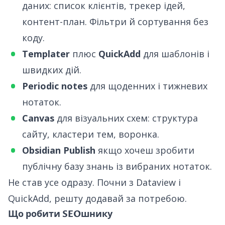
даних: список клієнтів, трекер ідей,
контент-план. Фільтри й сортування без
коду.
Templater
плюс
QuickAdd
для шаблонів і
швидких дій.
Periodic notes
для щоденних і тижневих
нотаток.
Canvas
для візуальних схем: структура
сайту, кластери тем, воронка.
Obsidian Publish
якщо хочеш зробити
публічну базу знань із вибраних нотаток.
Не став усе одразу. Почни з Dataview і
QuickAdd, решту додавай за потребою.
Що робити SEOшнику