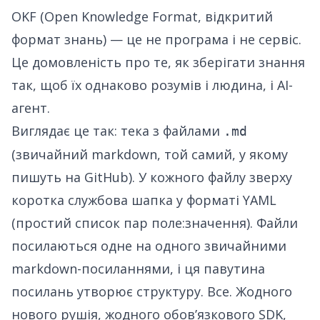
OKF (Open Knowledge Format, відкритий
формат знань) — це не програма і не сервіс.
Це домовленість про те, як зберігати знання
так, щоб їх однаково розумів і людина, і AI-
агент.
Виглядає це так: тека з файлами
.md
(звичайний markdown, той самий, у якому
пишуть на GitHub). У кожного файлу зверху
коротка службова шапка у форматі YAML
(простий список пар поле:значення). Файли
посилаються одне на одного звичайними
markdown-посиланнями, і ця павутина
посилань утворює структуру. Все. Жодного
нового рушія, жодного обовʼязкового SDK,