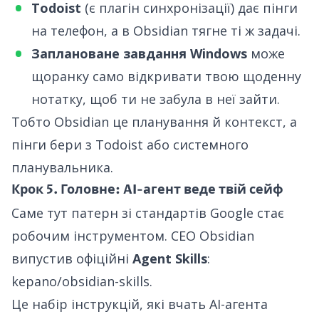
Todoist
(є плагін синхронізації) дає пінги
на телефон, а в Obsidian тягне ті ж задачі.
Заплановане завдання Windows
може
щоранку само відкривати твою щоденну
нотатку, щоб ти не забула в неї зайти.
Тобто Obsidian це планування й контекст, а
пінги бери з Todoist або системного
планувальника.
Крок 5. Головне: AI-агент веде твій сейф
Саме тут патерн зі стандартів Google стає
робочим інструментом. CEO Obsidian
випустив офіційні
Agent Skills
:
kepano/obsidian-skills
.
Це набір інструкцій, які вчать AI-агента