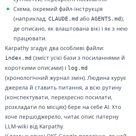
Схема, окремий файл-інструкція
(наприклад,
або
),
CLAUDE.md
AGENTS.md
де описано, як влаштована вікі і як з нею
працювати.
Karpathy згадує два особливі файли:
(зміст усієї бази з посиланнями й
index.md
короткими описами) і
log.md
(хронологічний журнал змін). Людина курує
джерела й ставить питання, а всю рутину
(конспектувати, перехресно посилати,
розкладати по місцях) бере на себе AI. Хто
хоче першоджерело, читає
опис патерну
LLM-wiki від Karpathy
.