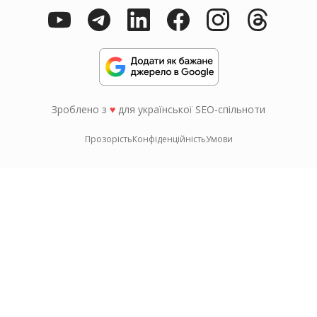
Зроблено з
♥
для української SEO-спільноти
Прозорість
Конфіденційність
Умови