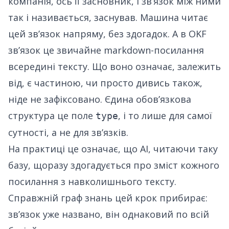
компанія, ось її засновник, і звʼязок між ними
так і називається, заснував. Машина читає
цей звʼязок напряму, без здогадок. А в OKF
звʼязок це звичайне markdown-посилання
всередині тексту. Що воно означає, залежить
від, є частиною, чи просто дивись також,
ніде не зафіксовано. Єдина обовʼязкова
структура це поле
, і то лише для самої
type
сутності, а не для звʼязків.
На практиці це означає, що AI, читаючи таку
базу, щоразу здогадується про зміст кожного
посилання з навколишнього тексту.
Справжній граф знань цей крок прибирає:
звʼязок уже названо, він однаковий по всій