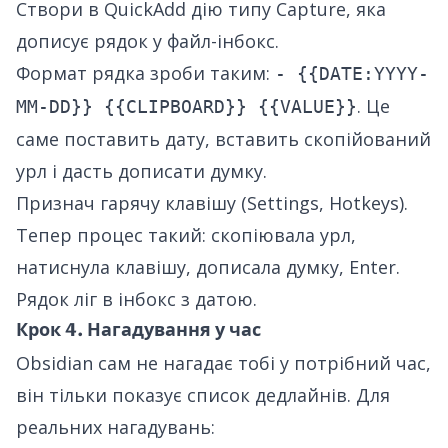
Створи в QuickAdd дію типу Capture, яка
дописує рядок у файл-інбокс.
Формат рядка зроби таким:
- {{DATE:YYYY-
. Це
MM-DD}} {{CLIPBOARD}} {{VALUE}}
саме поставить дату, вставить скопійований
урл і дасть дописати думку.
Признач гарячу клавішу (Settings, Hotkeys).
Тепер процес такий: скопіювала урл,
натиснула клавішу, дописала думку, Enter.
Рядок ліг в інбокс з датою.
Крок 4. Нагадування у час
Obsidian сам не нагадає тобі у потрібний час,
він тільки показує список дедлайнів. Для
реальних нагадувань: