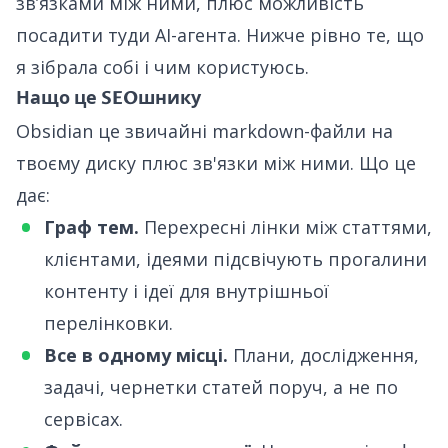
звʼязками між ними, плюс можливість
посадити туди AI-агента. Нижче рівно те, що
я зібрала собі і чим користуюсь.
Нащо це SEOшнику
Obsidian це звичайні markdown-файли на
твоєму диску плюс зв'язки між ними. Що це
дає:
Граф тем.
Перехресні лінки між статтями,
клієнтами, ідеями підсвічують прогалини
контенту і ідеї для внутрішньої
перелінковки.
Все в одному місці.
Плани, дослідження,
задачі, чернетки статей поруч, а не по
сервісах.