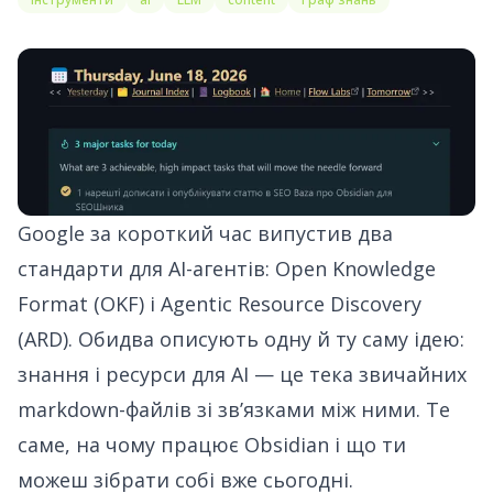
Google за короткий час випустив два
стандарти для AI-агентів: Open Knowledge
Format (OKF) і Agentic Resource Discovery
(ARD). Обидва описують одну й ту саму ідею:
знання і ресурси для AI — це тека звичайних
markdown-файлів зі звʼязками між ними. Те
саме, на чому працює Obsidian і що ти
можеш зібрати собі вже сьогодні.