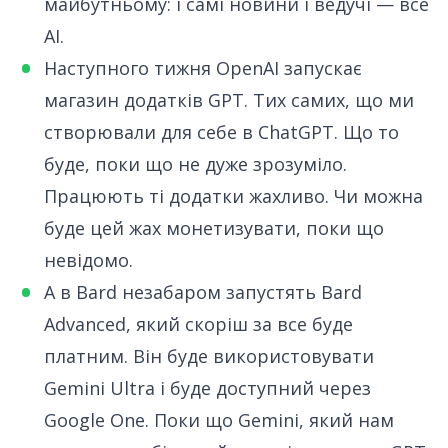
майбутньому
: і самі новини і ведучі — все
AI.
Наступного тижня OpenAI запускає
магазин
додатків GPT. Тих самих, що ми
створювали для себе в ChatGPT. Що то
буде, поки що не дуже зрозуміло.
Працюють ті додатки жахливо. Чи можна
буде цей жах монетизувати, поки що
невідомо.
А в Bard
незабаром запустять Bard
Advanced
, який скоріш за все буде
платним. Він буде використовувати
Gemini Ultra і буде доступний через
Google One. Поки що Gemini, який нам