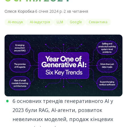
Олеся Коробка
·
6 січня 2024 р.
·
2
хв читання
AI-пошук
AI-індустрія
LLM
Google
Семантика
6 основних трендів генеративного AI у
2023
були RAG, AI-агенти, розвиток
невеличких моделей, продаж кінцевих