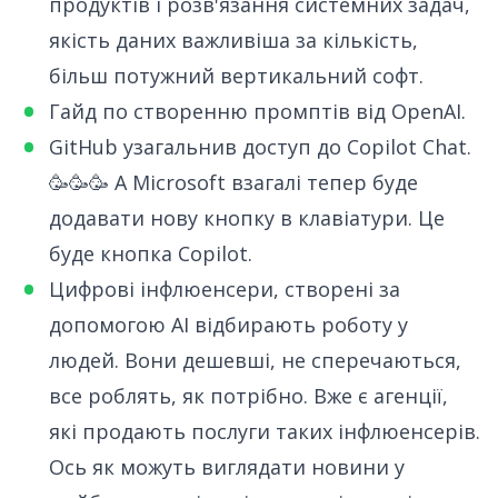
продуктів і розв'язання системних задач,
якість даних важливіша за кількість,
більш потужний вертикальний софт.
Гайд по створенню промптів від OpenAI
.
GitHub узагальнив доступ до Copilot Chat
.
🥳🥳🥳 А Microsoft взагалі тепер буде
додавати нову кнопку в клавіатури.
Це
буде кнопка Copilot
.
Цифрові інфлюенсери
, створені за
допомогою AI відбирають роботу у
людей. Вони дешевші, не сперечаються,
все роблять, як потрібно. Вже є агенції,
які продають послуги таких інфлюенсерів.
Ось як можуть виглядати новини у