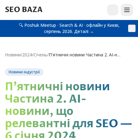
SEO BAZA
🔍 Poshuk Meetup · Search & AI · офлайн у Києві,
серпень 2026.
Деталі →
Новини
/
2024
/
Січень
/
П'ятничні новини Частина 2. AI-новини, що релевантні для SEO — 6 січня 2024
Новини індустрії
П'ятничні новини
Частина 2. AI-
новини, що
релевантні для SEO —
6 січня 2024