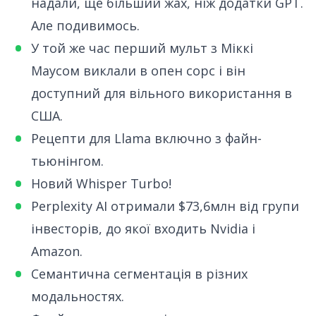
надали, ще більший жах, ніж додатки GPT.
Але подивимось.
У той же час
перший мульт з Міккі
Маусом виклали в опен сорс
і він
доступний для вільного використання в
США.
Рецепти для Llama
включно з файн-
тьюнінгом.
Новий
Whisper Turbo
!
Perplexity AI отримали $73,6
млн від групи
інвесторів, до якої входить Nvidia і
Amazon.
Семантична сегментація в різних
модальностях
.