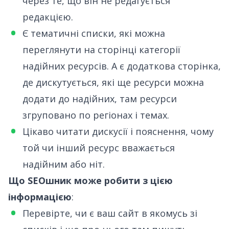
через те, що він не редагується
редакцією.
Є тематичні списки, які можна
переглянути
на сторінці категорії
надійних ресурсів
. А є
додаткова сторінка
,
де дискутується, які ще ресурси можна
додати до надійних, там ресурси
згруповано по регіонах і темах.
Цікаво читати дискусії і пояснення, чому
той чи інший ресурс вважається
надійним або ніт.
Що SEOшник може робити з цією
інформацією
:
Перевірте, чи є ваш сайт в якомусь зі