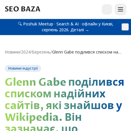
SEO BAZA
🔍 Poshuk Meetup · Search & AI · офлайн у Києві,
серпень 2026.
Деталі →
Новини
/
2024
/
Березень
/
Glenn Gabe поділився списком надійних сайтів, які знайшов у Wikipedia. Він зазначає, що подібні…
Новини індустрії
Glenn Gabe поділився
списком надійних
сайтів, які знайшов у
Wikipedia. Він
зазначає, що