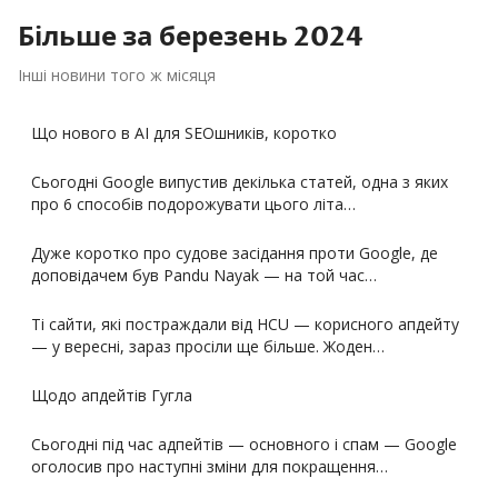
Більше за
березень
2024
Інші новини того ж місяця
Що нового в AI для SEOшників, коротко
Сьогодні Google випустив декілька статей, одна з яких
про 6 способів подорожувати цього літа…
Дуже коротко про судове засідання проти Google, де
доповідачем був Pandu Nayak — на той час…
Ті сайти, які постраждали від HCU — корисного апдейту
— у вересні, зараз просіли ще більше. Жоден…
Щодо апдейтів Гугла
Сьогодні під час адпейтів — основного і спам — Google
оголосив про наступні зміни для покращення…