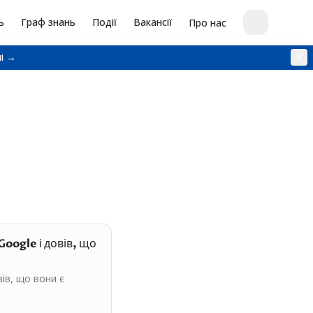
ь
Граф знань
Події
Вакансії
Про нас
і →
oogle і довів, що
ів, що вони є