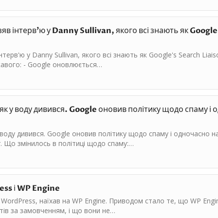
яв інтерв'ю у Danny Sullivan, якого всі знають як Google
інтерв'ю у Danny Sullivan, якого всі знають як Google's Search Lia
ікавого: - Google оновлюється…
к у воду дивився. Google оновив політику щодо спаму і 
 воду дивився. Google оновив політику щодо спаму і одночасно н
r. Що змінилось в політиці щодо спаму:…
ess і WP Engine
 WordPress, наїхав на WP Engine. Приводом стало те, що WP Engin
нтів за замовченням, і що вони не…