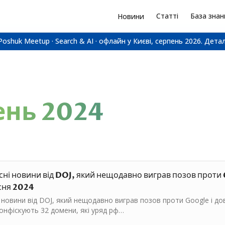
Статті
База знан
Новини
Poshuk Meetup · Search & AI · офлайн у Києві, серпень 2026.
Детал
ень
2024
сні новини від DOJ, який нещодавно виграв позов проти G
сня 2024
 новини від DOJ, який нещодавно виграв позов проти Google і дов
конфіскують 32 домени, які уряд рф…