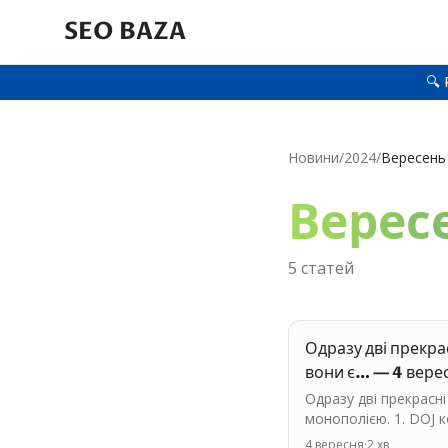
SEO BAZA
🔍 
Новини
/
2024
/
Вересень
Верес
5
статей
Одразу дві прекра
вони є… — 4 вере
Одразу дві прекрасні
монополією. 1. DOJ 
4 вересня
·
2
хв