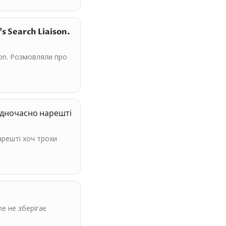
's Search Liaison.
ison. Розмовляли про
одночасно нарешті
арешті хоч трохи
e не зберігає