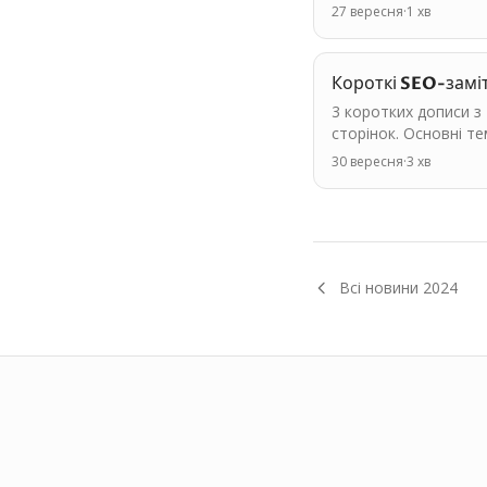
27 вересня
·
1
хв
Короткі SEO-замі
3 коротких дописи з
сторінок. Основні те
30 вересня
·
3
хв
Всі новини
2024