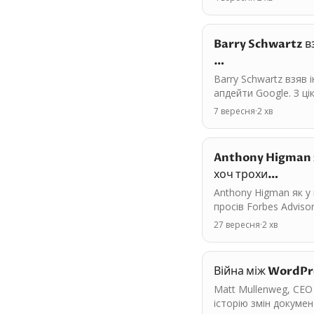
Barry Schwartz вз
…
Barry Schwartz взяв 
апдейти Google. З ц
7 вересня
·
2
хв
Anthony Higman я
хоч трохи…
Anthony Higman як у
просів Forbes Adviso
27 вересня
·
2
хв
Війна між WordPr
Matt Mullenweg, CEO
історію змін докуме