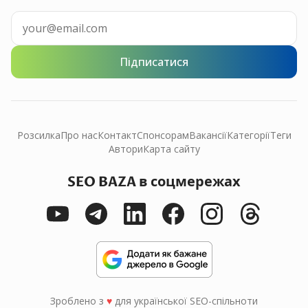
Підписатися
Розсилка
Про нас
Контакт
Спонсорам
Вакансії
Категорії
Теги
Автори
Карта сайту
SEO BAZA в соцмережах
Зроблено з
♥
для української SEO-спільноти