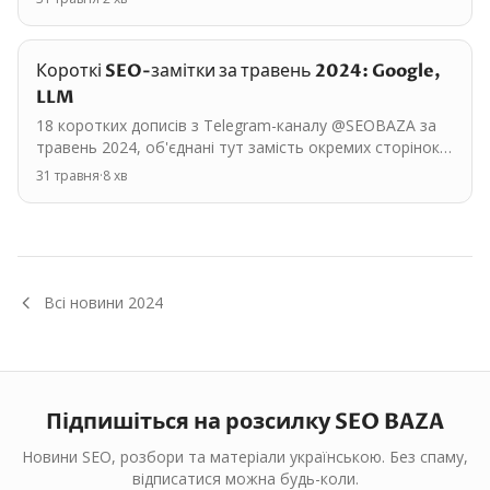
Короткі SEO-замітки за травень 2024: Google,
LLM
18 коротких дописів з Telegram-каналу @SEOBAZA за
травень 2024, об'єднані тут замість окремих сторінок.
Основні теми: Google, LLM, AI-індустрія. <a…
31 травня
·
8
хв
Всі новини
2024
Підпишіться на розсилку SEO BAZA
Новини SEO, розбори та матеріали українською. Без спаму,
відписатися можна будь-коли.