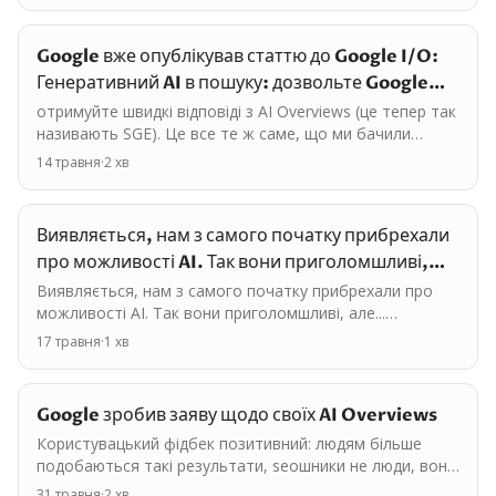
Google вже опублікував статтю до Google I/O:
Генеративний AI в пошуку: дозвольте Google
шукати за…
отримуйте швидкі відповіді з AI Overviews (це тепер так
називають SGE). Це все те ж саме, що ми бачили
минулого року. Danny Sullivan каже, що от уже…
14 травня
·
2
хв
Виявляється, нам з самого початку прибрехали
про можливості AI. Так вони приголомшливі,
але...…
Виявляється, нам з самого початку прибрехали про
можливості AI. Так вони приголомшливі, але...
Пам'ятаєте, як OpenAI розповідали, що ChatGPT-4
17 травня
·
1
хв
пройшов…
Google зробив заяву щодо своїх AI Overviews
Користувацький фідбек позитивний: людям більше
подобаються такі результати, seoшники не люди, вони
задають більш складні запити і отримують на них…
31 травня
·
2
хв