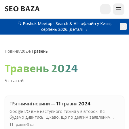
SEO BAZA
🔍 Poshuk Meetup · Search & AI · офлайн у Києві,
серпень 2026.
Деталі →
Новини
/
2024
/
Травень
Травень
2024
5
статей
П'ятничні новини — 11 травня 2024
Google I/O вже наступного тижня у вівторок. Всі
будемо дивитись. Цікаво, що по деяким заявленим
темам буквально тиждень тому було звільнено
11 травня
·
3
хв
ключових…