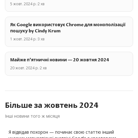
5 жовт. 2024 р.
·
2
хв
Як Google використовує Chrome для монополізації
пошуку by Cindy Krum
1 жовт. 2024 р.
·
3
хв
Майже п'ятничні новини — 20 жовтня 2024
20 жовт. 2024 р.
·
2
хв
Більше за
жовтень
2024
Інші новини того ж місяця
Я відвідав похорон — починає свою статтю інший