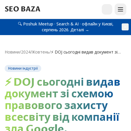
SEO BAZA
🔍 Poshuk Meetup · Search & AI · офлайн у Києві,
серпень 2026.
Деталі →
Новини
/
2024
/
Жовтень
/
⚡️ DOJ сьогодні видав документ зі схемою правового захисту всесвіту від компанії зла Google.
Новини індустрії
⚡️ DOJ сьогодні видав
документ зі схемою
правового захисту
всесвіту від компанії
зла Google.