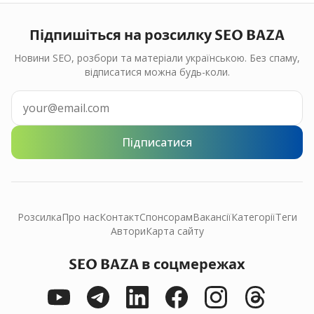
Підпишіться на розсилку SEO BAZA
Новини SEO, розбори та матеріали українською. Без спаму,
відписатися можна будь-коли.
Підписатися
Розсилка
Про нас
Контакт
Спонсорам
Вакансії
Категорії
Теги
Автори
Карта сайту
SEO BAZA в соцмережах