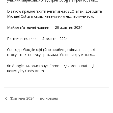
учасник марнозвісної зустрічі Google з креаторами…
Disavow працює проти негативних SEO-атак, доводить
Michael Cottam своїм невеличким експериментом.…
Майже п'ятничні новини — 20 жовтня 2024
П'ятничні новини — 5 жовтня 2024
Сьогодні Google офіційно зробив декілька заяв, які
стосуються пошуку і реклами. Усі вони крутяться…
Як Google використовує Chrome для монополізації
пошуку by Cindy Krum
Жовтень
2024
— всі новини