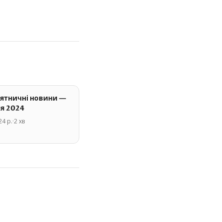
ятничні новини —
я 2024
24 р.
·
2
хв