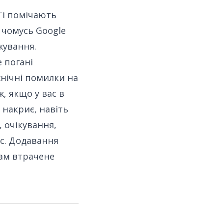
Ті помічають
 чомусь Google
жування.
 погані
хнічні помилки на
ж, якщо у вас в
 накриє, навіть
, очікування,
с. Додавання
вам втрачене