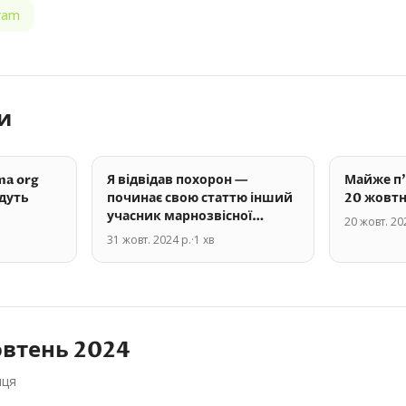
ram
и
ma org
Я відвідав похорон —
Майже п'
удуть
починає свою статтю інший
20 жовтн
учасник марнозвісної
20 жовт. 20
I-
зустрічі Google з
31 жовт. 2024 р.
·
1
хв
и для…
креаторами…
втень
2024
яця