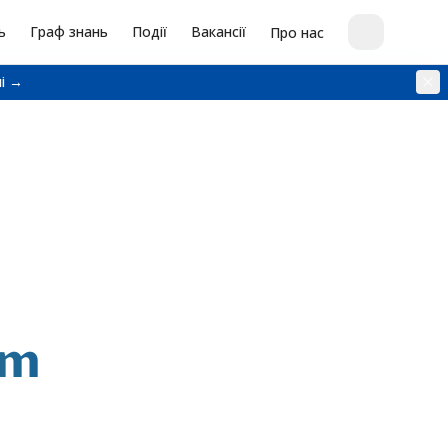
ь
Граф знань
Події
Вакансії
Про нас
і →
am