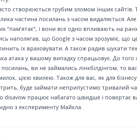
асто створюються грубим зломом інших сайтів. 
елика частина посилань з часом видаляється. Але
их "пам'ятає", і вони все одно впливають на ран
сь наполягав, що Google з часом зрозуміє, що це
пинить їх враховувати. А також радив шукати те
така атака у вашому випадку спрацьовує. До того 
 посилань, ви не займались лінкбілдінгом, то вас
илок, цією хвилею. Також для вас, як для бізнесу
етрить, буде займати неприпустимо тривалий ча
о disavow працює набагато швидше і повертає 
идно з експерименту Майкла.