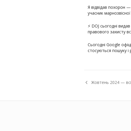
Я відвідав похорон 
учасник марнозвісної 
креаторами…
⚡️ DOJ сьогодні вида
правового захисту все
Сьогодні Google офіці
стосуються пошуку і 
Жовтень
2024
— всі