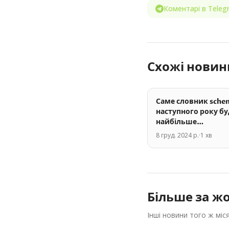
Коментарі в Teleg
Схожі новин
Саме словник sche
наступного року б
найбільше
використовувати A
8 груд. 2024 р.
·
1
хв
чатботи і асистент
Більше за
жо
Інші новини того ж міс