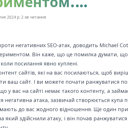
риментом.…
ня 2024 р.
·
2
хв читання
проти негативних SEO-атак,
доводить Michael Co
ериментом. Він каже, що це помилка думати, що
, коли посилання явно куплені.
контент сайтів, які на вас посилаються, щоб вирі
и ваш сайт. І ви можете почати ранжуватися по 
кщо у вас на сайті немає такого контенту, а займа
я негативна атака, зазвичай створюється купа п
 мають до вас жодного відношення. Ще один пр
на який здійснили атаку, і він почав ранжуватися
нту.