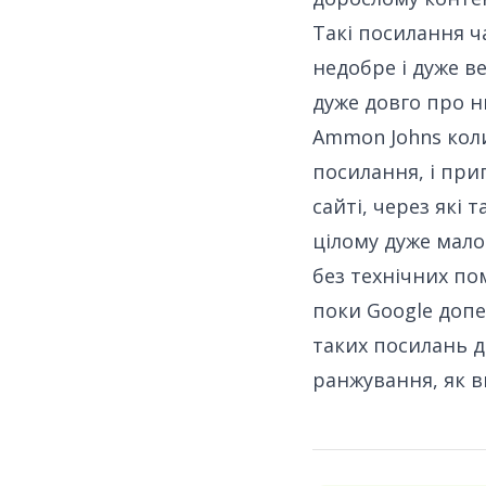
Такі посилання ч
недобре і дуже в
дуже довго про н
Ammon Johns коли
посилання, і при
сайті, через які 
цілому дуже мало
без технічних пом
поки Google доп
таких посилань д
ранжування, як в