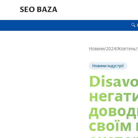
SEO BAZA
🔍 
Новини
/
2024
/
Жовтень
/
Новини індустрії
Disav
негат
довод
своїм