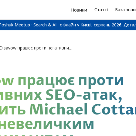
Статті
База знан
Новини
Poshuk Meetup · Search & AI · офлайн у Києві, серпень 2026.
Детал
Disavow працює проти негативних SEO-атак, доводить Michael Cottam своїм невеличким експериментом.…
ow працює проти
ивних SEO-атак,
ить Michael Cott
 невеличким