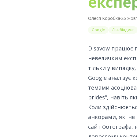
експе
Олеся Коробка
·
26 жовт
Google
Лінкбілдинг
Disavow працює 
невеличким експ
тільки у випадку
Google аналізує 
темами асоціюват
brides", навіть я
Коли здійснюєтьс
анкорами, які не
сайт фотографа, 
дорослому конте