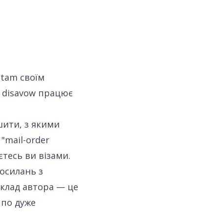
ttam
своїм
 disavow працює
шити, з якими
"mail-order
єтесь ви візами.
осилань з
иклад автора — це
 по дуже