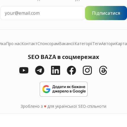
Підписатися
лка
Про нас
Контакт
Спонсорам
Вакансії
Категорії
Теги
Автори
Карта
SEO BAZA в соцмережах
Зроблено з
♥
для української SEO-спільноти
Прозорість
Конфіденційність
Умови