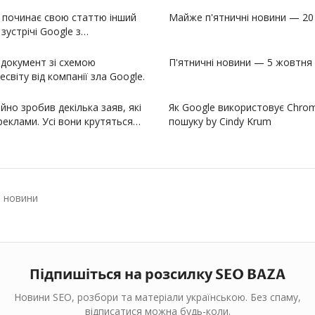
— починає свою статтю інший
Майже п'ятничні новини — 20
зустрічі Google з
в документ зі схемою
П'ятничні новини — 5 жовтня
світу від компанії зла Google.
йно зробив декілька заяв, які
Як Google використовує Chrom
реклами. Усі вони крутяться…
пошуку by Cindy Krum
 новини
Підпишіться на розсилку SEO BAZA
Новини SEO, розбори та матеріали українською. Без спаму,
відписатися можна будь-коли.