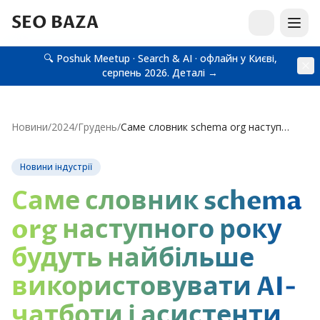
SEO BAZA
🔍 Poshuk Meetup · Search & AI · офлайн у Києві,
серпень 2026.
Деталі →
Новини
/
2024
/
Грудень
/
Саме словник schema org наступного року будуть найбільше використовувати AI-чатботи і асистенти для…
Новини індустрії
Саме словник schema
org наступного року
будуть найбільше
використовувати AI-
чатботи і асистенти