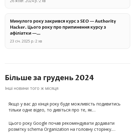
26 жовт. 2024 р.
·
2
хв
Минулого року закрився курс з SEO — Authority
Hacker. Цього року про припинення курсу з
афіліатки —…
23 січ. 2025 р.
·
2
хв
Більше за
грудень
2024
Інші новини того ж місяця
Якщо у вас до кінця року буде можливість подивитись
тільки одне відео, то дивіться про те, як…
Цього року Google почав рекомендувати додавати
розмітку schema Organization на головну сторінку.…