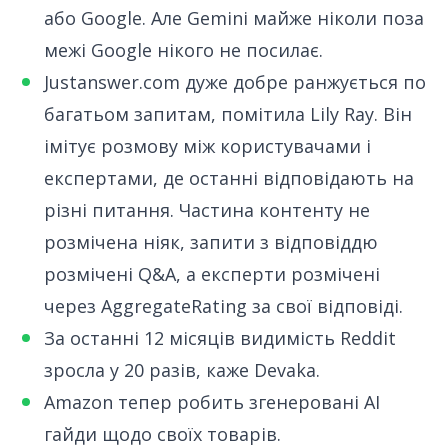
або Google. Але Gemini майже ніколи поза
межі Google нікого не посилає.
Justanswer.com дуже добре ранжується по
багатьом запитам,
помітила Lily Ray
. Він
імітує розмову між користувачами і
експертами, де останні відповідають на
різні питання. Частина контенту не
розмічена ніяк, запити з відповіддю
розмічені Q&A, а експерти розмічені
через AggregateRating за свої відповіді.
За останні 12 місяців видимість Reddit
зросла у 20 разів,
каже Devaka
.
Amazon тепер робить
згенеровані AI
гайди
щодо своїх товарів.