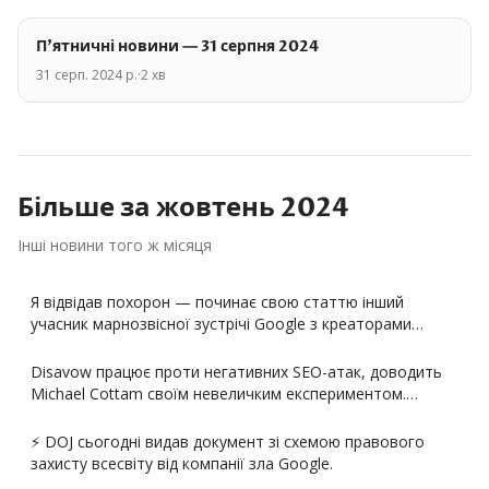
П'ятничні новини — 31 серпня 2024
31 серп. 2024 р.
·
2
хв
Більше за
жовтень
2024
Інші новини того ж місяця
Я відвідав похорон — починає свою статтю інший
учасник марнозвісної зустрічі Google з креаторами…
Disavow працює проти негативних SEO-атак, доводить
Michael Cottam своїм невеличким експериментом.…
⚡️ DOJ сьогодні видав документ зі схемою правового
захисту всесвіту від компанії зла Google.