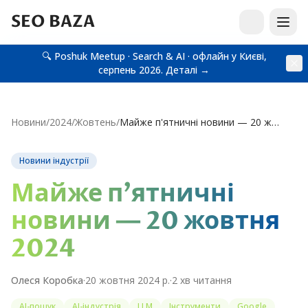
SEO BAZA
🔍 Poshuk Meetup · Search & AI · офлайн у Києві,
серпень 2026.
Деталі →
Новини
/
2024
/
Жовтень
/
Майже п'ятничні новини — 20 жовтня 2024
Новини індустрії
Майже п'ятничні
новини — 20 жовтня
2024
Олеся Коробка
·
20 жовтня 2024 р.
·
2
хв читання
AI-пошук
AI-індустрія
LLM
Інструменти
Google