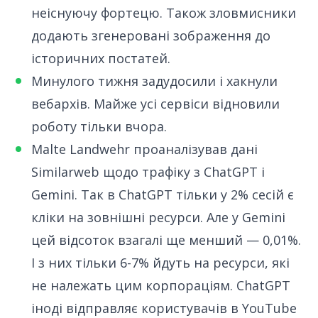
неіснуючу фортецю. Також зловмисники
додають згенеровані зображення до
історичних постатей.
Минулого тижня задудосили і
хакнули
вебархів
. Майже усі сервіси відновили
роботу тільки вчора.
Malte Landwehr проаналізував дані
Similarweb
щодо трафіку з ChatGPT і
Gemini. Так в ChatGPT тільки у 2% сесій є
кліки на зовнішні ресурси. Але у Gemini
цей відсоток взагалі ще менший — 0,01%.
І з них тільки 6-7% йдуть на ресурси, які
не належать цим корпораціям. ChatGPT
іноді відправляє користувачів в YouTube