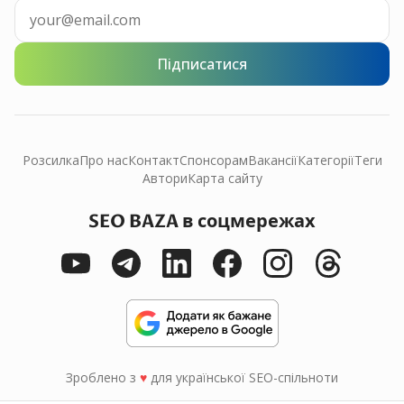
Підписатися
Розсилка
Про нас
Контакт
Спонсорам
Вакансії
Категорії
Теги
Автори
Карта сайту
SEO BAZA в соцмережах
Зроблено з
♥
для української SEO-спільноти