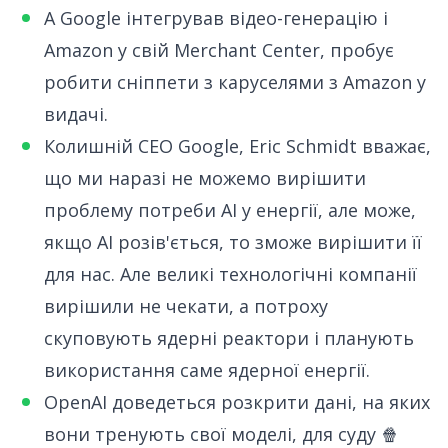
А
Google інтегрував
відео-генерацію і
Amazon у свій Merchant Center, пробує
робити сніппети з каруселями з Amazon у
видачі.
Колишній CEO Google,
Eric Schmidt вважає
,
що ми наразі не можемо вирішити
проблему потреби AI у енергії, але може,
якщо AI розів'ється, то зможе вирішити її
для нас. Але великі технологічні компанії
вирішили не чекати, а потроху
скуповують ядерні реактори і планують
використання саме ядерної енергії.
OpenAI доведеться розкрити
дані, на яких
вони тренують свої моделі
, для суду 🍿