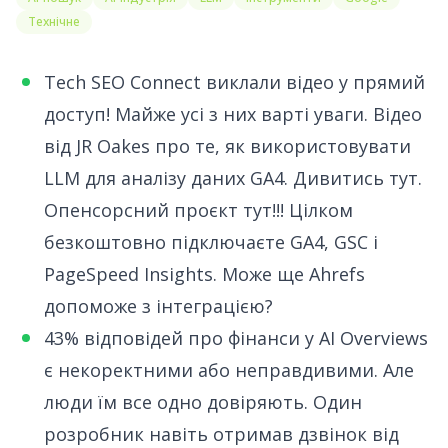
Технічне
Tech SEO Connect виклали відео у прямий
доступ
! Майже усі з них варті уваги. Відео
від JR Oakes про те, як використовувати
LLM для аналізу даних GA4.
Дивитись тут
.
Опенсорсний
проєкт тут
!!! Цілком
безкоштовно підключаєте GA4, GSC і
PageSpeed Insights. Може ще Ahrefs
допоможе з інтеграцією?
43% відповідей про фінанси у AI Overviews
є некоректними або неправдивими
. Але
люди їм все одно довіряють.
Один
розробник
навіть отримав дзвінок від