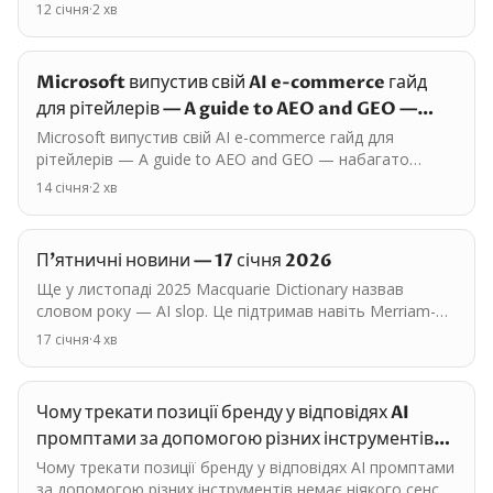
Federation, де виступав їх CEO — Sundar Pichai.…
12 січня
·
2
хв
Microsoft випустив свій AI e-commerce гайд
для рітейлерів — A guide to AEO and GEO —
набагато…
Microsoft випустив свій AI e-commerce гайд для
рітейлерів — A guide to AEO and GEO — набагато
кращий і зрозуміліший порівняно з гугловським. З
14 січня
·
2
хв
цікавого: -…
П'ятничні новини — 17 січня 2026
Ще у листопаді 2025 Macquarie Dictionary назвав
словом року — AI slop. Це підтримав навіть Merriam-
Webster's. Slop дослівно перекладається як помиї.…
17 січня
·
4
хв
Чому трекати позиції бренду у відповідях AI
промптами за допомогою різних інструментів
немає…
Чому трекати позиції бренду у відповідях AI промптами
за допомогою різних інструментів немає ніякого сенсу,