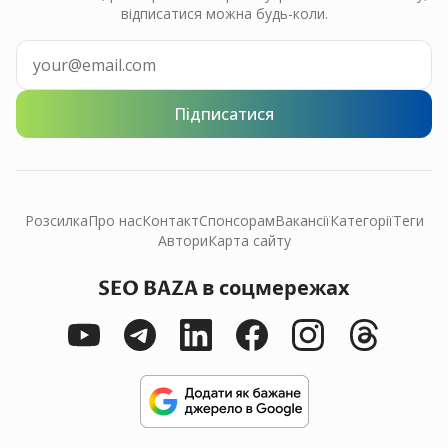
відписатися можна будь-коли.
Підписатися
Розсилка
Про нас
Контакт
Спонсорам
Вакансії
Категорії
Теги
Автори
Карта сайту
SEO BAZA в соцмережах