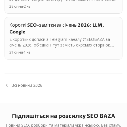
дослідив Rand Fishkin. Саме дослідження — пряма…
29 січня
·
2
хв
Короткі SEO-замітки за січень 2026: LLM,
Google
2 коротких дописи з Telegram-каналу @SEOBAZA за
січень 2026, об'єднані тут замість окремих сторінок.
Основні теми: LLM, Google. <a id="msg-1526"></a> ##…
31 січня
·
1
хв
Всі новини
2026
Підпишіться на розсилку SEO BAZA
Новини SEO, розбори та матеріали українською. Без спаму,