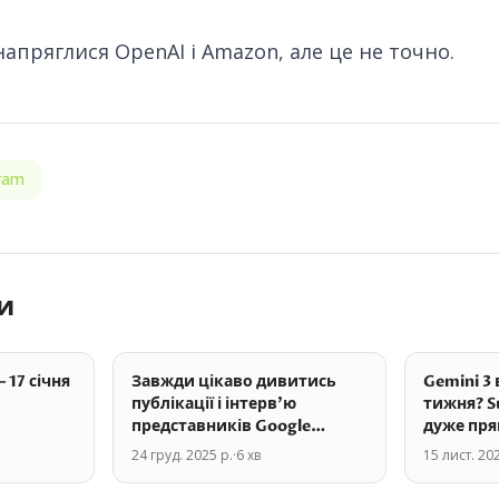
напряглися OpenAI і Amazon, але це не точно.
ram
и
 17 січня
Завжди цікаво дивитись
Gemini 3
публікації і інтерв'ю
тижня? S
представників Google
дуже пря
напередодні і протягом
натякає. 
24 груд. 2025 р.
·
6
хв
15 лист. 202
core…
листопад