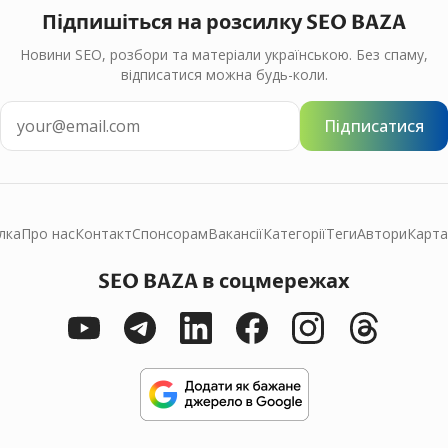
Підпишіться на розсилку SEO BAZA
Новини SEO, розбори та матеріали українською. Без спаму,
відписатися можна будь-коли.
Підписатися
лка
Про нас
Контакт
Спонсорам
Вакансії
Категорії
Теги
Автори
Карта
SEO BAZA в соцмережах