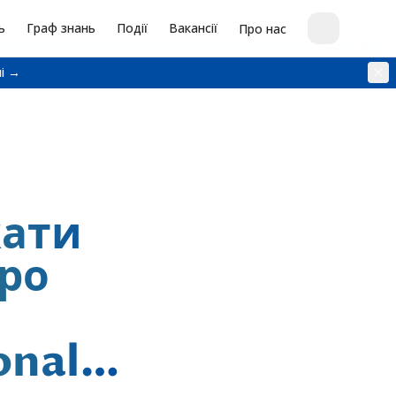
ь
Граф знань
Події
Вакансії
Про нас
і →
кати
про
onal…