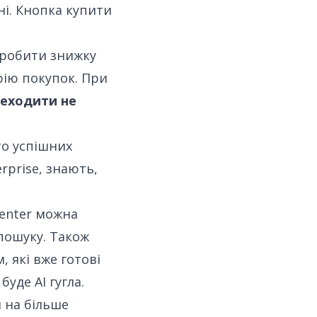
і. Кнопка купити
, робити знижку
рію покупок. При
реходити не
то успішних
rprise, знають,
Center можна
 пошуку. Також
 які вже готові
буде AI гугла.
и
на більше