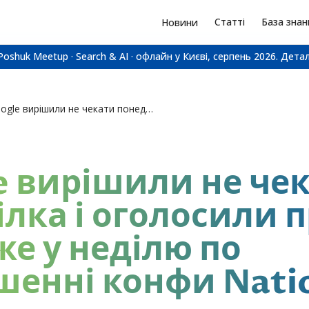
Статті
База знан
Новини
Poshuk Meetup · Search & AI · офлайн у Києві, серпень 2026.
Детал
Google вирішили не чекати понеділка і оголосили про UCP вже у неділю по завершенні конфи National…
e вирішили не че
лка і оголосили 
же у неділю по
шенні конфи Nati