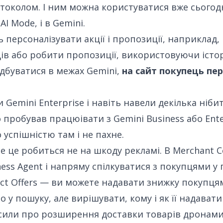
околом. І ним можна користуватися вже сьогодн
AI Mode, і в Gemini.
 персоналізувати акції і пропозиції, наприклад
ів або робити пропозиції, використовуючи істо
ідбуватися в межах Gemini,
на сайт покупець пе
 Gemini Enterprise
і навіть навели декілька ніби
то пробував працюівати з Gemini Business або Ente
 успішністю там і не пахне.
се це робиться
не на шкоду рекламі
. В Merchant 
ess Agent і напряму спілкуватися з покупцями у
ect Offers — ви можете надавати знижку покупцям,
 у пошуку, але вирішувати, кому і як її надавати 
осили про
розширення доставки товарів дронам