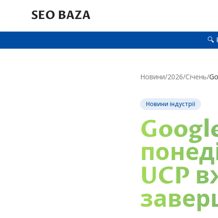
SEO BAZA
🔍 
Новини
/
2026
/
Січень
/
Новини індустрії
Googl
понеді
UCP в
завер