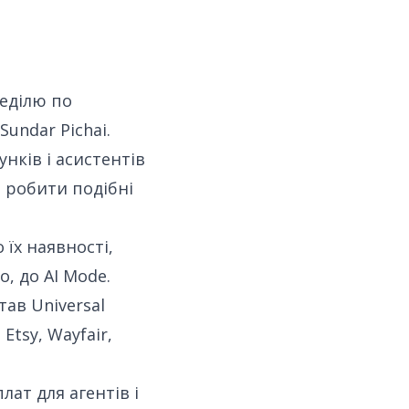
неділю по
Sundar Pichai.
унків і асистентів
м робити подібні
їх наявності,
о, до AI Mode.
ав Universal
Etsy, Wayfair,
ат для агентів і