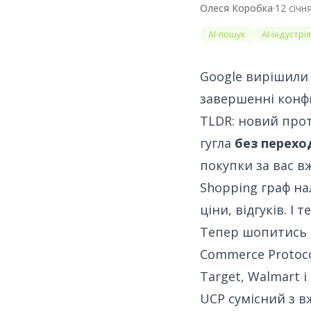
Олеся Коробка
·
12 січн
AI-пошук
AI-індустрія
Google вирішили 
завершенні
конфи
TLDR: новий про
гугла
без перехо
покупки за вас вж
Shopping граф на
ціни, відгуків. І
Тепер шопитись м
Commerce Protocol
Target, Walmart 
UCP
сумісний з в