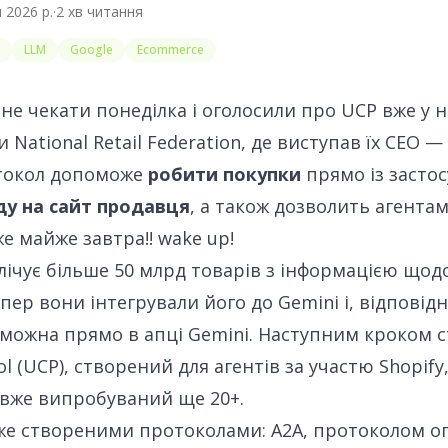
я 2026 р.
·
2
хв читання
LLM
Google
Ecommerce
не чекати понеділка і оголосили про UCP вже у 
 National Retail Federation
, де виступав їх CEO — 
токол допоможе
робити покупки
прямо із застос
ду на сайт продавця
, а також дозволить агента
е майже завтра!! wake up!
лічує більше 50 млрд товарів
з інформацією щодо 
 тепер вони інтегрували його до Gemini і, відповідн
ожна прямо в апці Gemini. Наступним кроком ст
 (UCP), створений для агентів за участю Shopify, 
і вже випробуваний ще 20+.
же створеними протоколами: A2A, протоколом опл