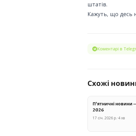
штатів.
Кажуть, що десь 
Коментарі в Teleg
Схожі новин
П'ятничні новини —
2026
17 січ. 2026 р.
·
4
хв