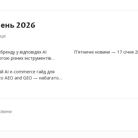
чень
2026
яця
бренду у відповідях AI
П'ятничні новини — 17 січня 
гою різних інструментів
вій AI e-commerce гайд для
e to AEO and GEO — набагато…
овини