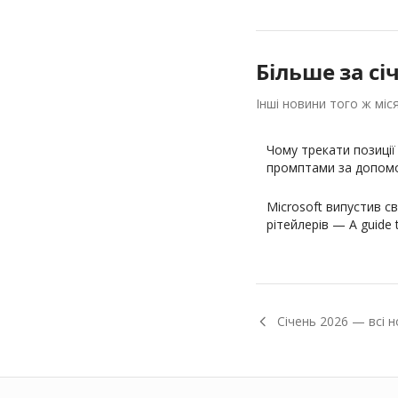
Більше за
сі
Інші новини того ж міс
Чому трекати позиції 
промптами за допомо
немає…
Microsoft випустив с
рітейлерів — A guid
Січень
2026
— всі н