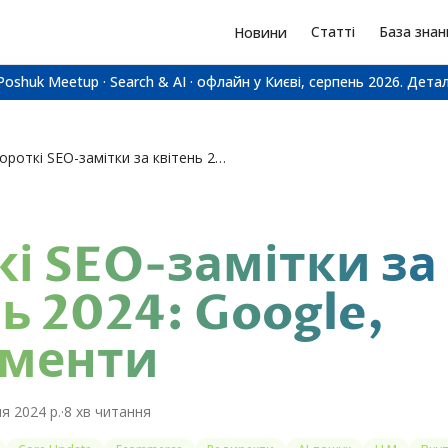
Статті
База знан
Новини
Poshuk Meetup · Search & AI · офлайн у Києві, серпень 2026.
Детал
Короткі SEO-замітки за квітень 2024: Google, інструменти
кі SEO-замітки за
ь 2024: Google,
ументи
ня 2024 р.
·
8
хв читання