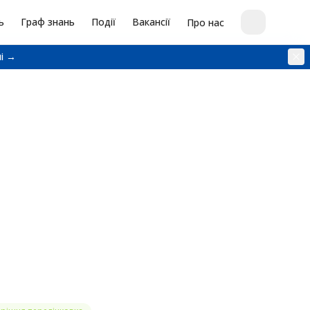
ь
Граф знань
Події
Вакансії
Про нас
і →