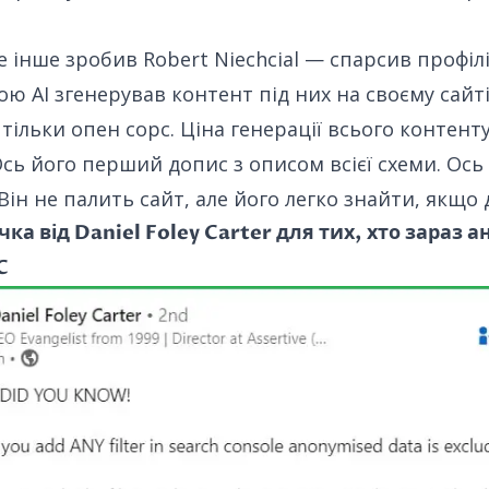
 інше зробив Robert Niechcial — спарсив профілі
ою AI згенерував контент під них на своєму сайті
ільки опен сорс. Ціна генерації всього контенту
сь його перший допис
з описом всієї схеми.
Ось
Він не палить сайт, але його легко знайти, якщо 
ка від Daniel Foley Carter для тих, хто зараз а
C