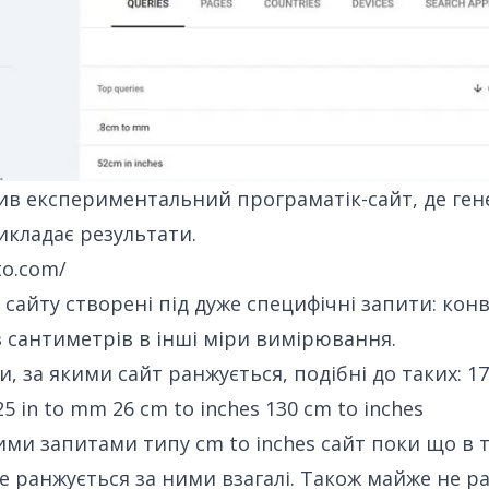
бив експериментальний програматік-сайт, де ген
икладає результати
.
to.com/
 сайту створені під дуже специфічні запити: кон
 сантиметрів в інші міри вимірювання.
и, за якими сайт ранжується, подібні до таких:
17
25 in to mm 26 cm to inches 130 cm to inches
ними запитами типу
cm to inches
сайт поки що в т
е ранжується за ними взагалі. Також майже не р