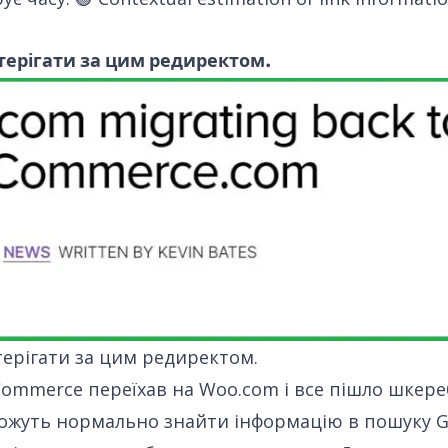
стерігати за цим редиректом.
терігати
за цим редиректом
.
ommerce переїхав на Woo.com і все пішло шкере
можуть нормально знайти інформацію в пошуку G