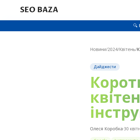
SEO BAZA
🔍 
Новини
/
2024
/
Квітень
/
Дайджести
Корот
квітен
інстр
Олеся Коробка
·
30 квіт