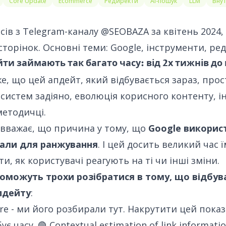
Core Update
Ecommerce
Редиректи
AI-пошук
LLM
Внут
сів з Telegram-каналу
@SEOBAZA
за квітень 2024,
сторінок. Основні теми: Google, інструменти, ре
ти займають так багато часу: від 2х тижнів до
же
, що цей апдейт, який відбувається зараз, про
 систем задіяно, еволюція корисного контенту, ін
методичці.
 вважає, що причина у тому, що
Google викорис
нали для ранжування
. І цей досить великий час 
и, як користувачі реагують на ті чи інші зміни.
поможуть трохи розібратися в тому, що відбува
пдейту
:
ore
- ми його розбирали
тут
. Накрутити цей пока
ує часу. 🟢
Contextual estimation of link informati