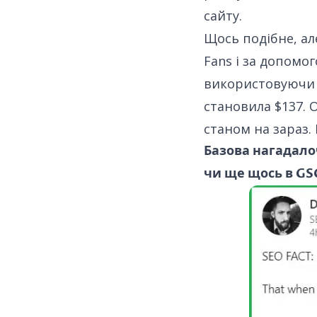
сайту.
Щось подібне, але
Fans і за допомог
використовуючи т
становила $137.
О
станом на зараз. 
Базова нагадалоч
чи ще щось в GS