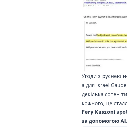
Угоди з руснею не
а для Israel Gau
декілька сотен ти
кожного, це стал
Fery Kaszoni зр
за допомогою AI.