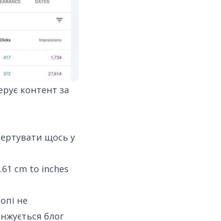
ерує контент за
вертувати щось у
.61 cm to inches
опі не
анжується блог