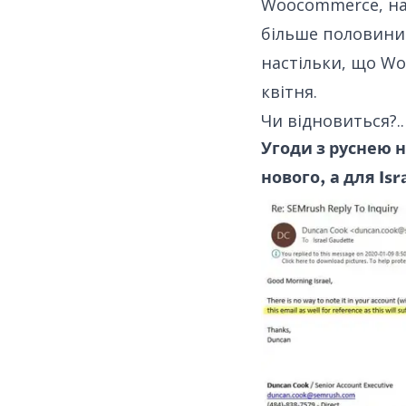
Woocommerce, на
більше половини 
настільки, що W
квітня.
Чи відновиться?..
Угоди з руснею н
нового, а для Is