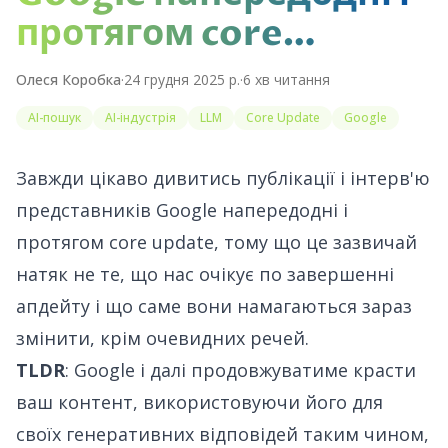
протягом core…
Олеся Коробка
·
24 грудня 2025 р.
·
6
хв читання
AI-пошук
AI-індустрія
LLM
Core Update
Google
Завжди цікаво дивитись публікації і інтерв'ю
представників Google напередодні і
протягом
core update
, тому що це зазвичай
натяк не те, що нас очікує по завершенні
апдейту і що саме вони намагаються зараз
змінити, крім очевидних речей.
TLDR
: Google і далі продовжуватиме красти
ваш контент, використовуючи його для
своїх генеративних відповідей таким чином,