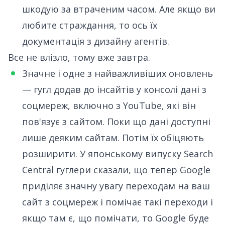
шкодую за втраченим часом. Але якщо ви
любите страждання, то ось
їх
документація з дизайну агентів
.
Все не влізло, тому вже завтра.
Значне і одне з найважливіших оновлень
—
гугл додав до інсайтів у консолі дані з
соцмереж
, включно з YouTube, які він
пов'язує з сайтом. Поки що дані доступні
лише деяким сайтам. Потім їх обіцяють
розширити.
У японському випуску Search
Central
гуглери сказали, що тепер Google
приділяє значну увагу переходам на ваш
сайт з соцмереж і помічає такі переходи і
якщо там є, що помічати, то Google буде