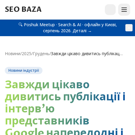
SEO BAZA
🔍 Poshuk Meetup · Search & AI · офлайн у Києві,
серпень 2026.
Деталі →
Новини
/
2025
/
Грудень
/
Завжди цікаво дивитись публікації і інтерв'ю представників Google напередодні і протягом core…
Новини індустрії
Завжди цікаво
дивитись публікації і
інтерв'ю
представників
Google напередодні і