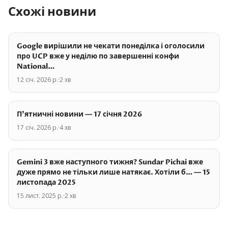
Схожі новини
Google вирішили не чекати понеділка і оголосили
про UCP вже у неділю по завершенні конфи
National…
12 січ. 2026 р.
·
2
хв
П'ятничні новини — 17 січня 2026
17 січ. 2026 р.
·
4
хв
Gemini 3 вже наступного тижня? Sundar Pichai вже
дуже прямо не тільки лише натякає. Хотіли б… — 15
листопада 2025
15 лист. 2025 р.
·
2
хв