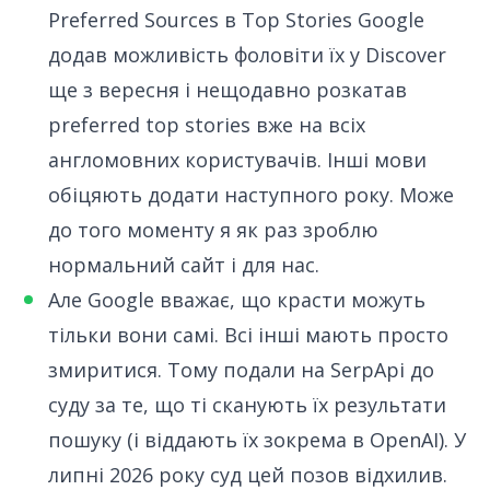
Preferred Sources в Top Stories
Google
додав можливість
фоловіти їх у Discover
ще з вересня і нещодавно
розкатав
preferred top stories вже на всіх
англомовних користувачів
. Інші мови
обіцяють додати наступного року. Може
до того моменту я як раз зроблю
нормальний сайт і для нас.
Але Google вважає, що красти можуть
тільки вони самі. Всі інші мають просто
змиритися. Тому
подали на SerpApi до
суду
за те, що ті сканують їх результати
пошуку (і віддають їх зокрема в OpenAI). У
липні 2026 року
суд цей позов відхилив
.