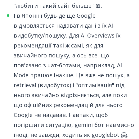
"любити такий сайт більше" 🎀.
І в Японії і будь-де ще Google
відмовляється надавати дані з їх AI-
видобутку/пошуку. Для AI Overviews їх
рекомендації такі ж самі, як для
звичайного пошуку, а ось все, що
пов'язано з чат-ботами, наприклад, AI
Mode працює інакше. Це вже не пошук, а
retrieval (видобуток) і "оптимізація" під
нього звичайно відрізняється, але поки
що офіційних рекомендацій для нього
Google не надавав. Навпаки, щоб
погіршити ситуацію, gemini бот навмисно
іноді, не завжди, ходить як googlebot 🤗.