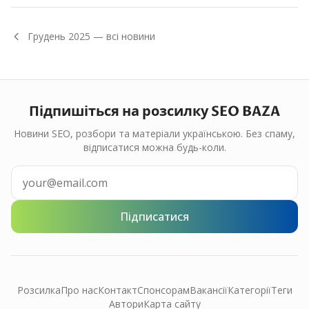
Грудень
2025
— всі новини
Підпишіться на розсилку SEO BAZA
Новини SEO, розбори та матеріали українською. Без спаму,
відписатися можна будь-коли.
Підписатися
Розсилка
Про нас
Контакт
Спонсорам
Вакансії
Категорії
Теги
Автори
Карта сайту