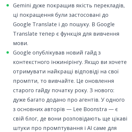
Gemini дуже покращив якість перекладів,
ці покращення
були застосовані до
Google Translate
і до пошуку. В Google
Translate тепер є функція для вивчення
мови.
Google опублікував новий гайд з
контекстного інжинірінгу. Якщо ви хочете
отримувати найкращі відповіді на свої
промпти, то
вивчайте
. Це оновлення
старого гайду початку року. З нового:
дуже багато додано про агентів. У одного
з основних авторів —
Lee Boonstra
— є
свій блог, де вони розповідають ще цікаві
штуки про промптування і AI саме для