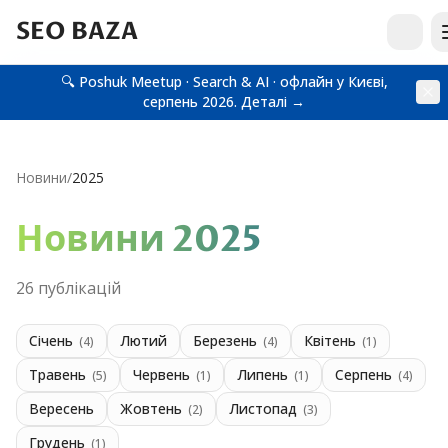
SEO BAZA
🔍 Poshuk Meetup · Search & AI · офлайн у Києві,
серпень 2026.
Деталі →
Новини
/
2025
Новини
2025
26
публікацій
Січень
Лютий
Березень
Квітень
(
4
)
(
4
)
(
1
)
Травень
Червень
Липень
Серпень
(
5
)
(
1
)
(
1
)
(
4
)
Вересень
Жовтень
Листопад
(
2
)
(
3
)
Грудень
(
1
)