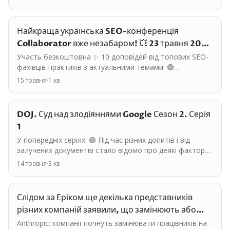
Найкраща українська SEO-конференція
Collaborator вже незабаром! 💥 23 травня 2025
року відбудеться…
Участь безкоштовна ✨ 10 доповідей від топових SEO-
фахівців-практиків з актуальними темами: 🟢
Олександр Белевець: Як підготувати SEO-pitch для
15 травня
·
1
хв
нового…
DOJ. Суд над злодіяннями Google Сезон 2. Серія
1
У попередніх серіях: 🟢 Під час різних допитів і від
залучених документів стало відомо про деякі фактори
ранжування в Google, як вони називаються, як…
14 травня
·
3
хв
Слідом за Еріком ще декілька представників
різних компаній заявили, що замінюють або
планують…
Anthropic: компанії почнуть замінювати працівників на