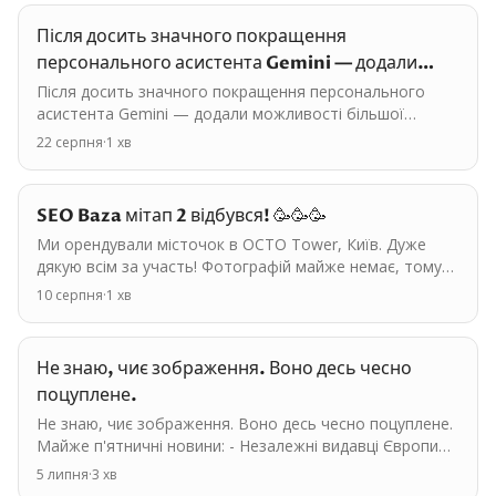
Після досить значного покращення
персонального асистента Gemini — додали
можливості більшої…
Після досить значного покращення персонального
асистента Gemini — додали можливості більшої
персоналізації, тимчасових чатів, використання історії
22 серпня
·
1
хв
чатів,…
SEO Baza мітап 2 відбувся! 🥳🥳🥳
Ми орендували місточок в OCTO Tower, Київ. Дуже
дякую всім за участь! Фотографій майже немає, тому
що всі були зайняті живим спілкуванням. 2 теми
10 серпня
·
1
хв
найбільше…
Не знаю, чиє зображення. Воно десь чесно
поцуплене.
Не знаю, чиє зображення. Воно десь чесно поцуплене.
Майже п'ятничні новини: - Незалежні видавці Європи
об'єднуються у позові проти Google, який краде…
5 липня
·
3
хв