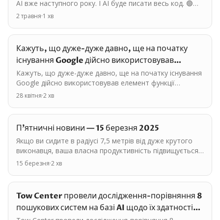
AI вже наступного року. І AI буде писати весь код. 🟢
Shopify: працівники зобов'язані використовувати…
2 травня
·
1
хв
Кажуть, що дуже-дуже давно, ще на початку
існування Google дійсно використовував
елемент функції…
Кажуть, що дуже-дуже давно, ще на початку існування
Google дійсно використовував елемент функції
рандому для формування видачі. Потім припинили.
28 квітня
·
2
хв
[якщо у…
П'ятничні новини — 15 березня 2025
Якщо ви сидите в радіусі 7,5 метрів від дуже крутого
виконавця, ваша власна продуктивність підвищується
на 15%. А SEOшникам достатньо просто підписатися і…
15 березня
·
2
хв
Tow Center провели дослідження-порівняння 8
пошукових систем на базі AI щодо їх здатності
точно…