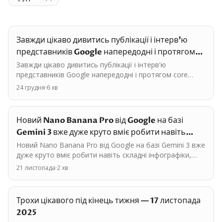
Завжди цікаво дивитись публікації і інтерв'ю
представників Google напередодні і протягом
core…
Завжди цікаво дивитись публікації і інтерв'ю
представників Google напередодні і протягом core
update, тому що це зазвичай натяк не те, що нас очікує
24 грудня
·
6
хв
по…
Новий Nano Banana Pro від Google на базі
Gemini 3 вже дуже круто вміє робити навіть
складні…
Новий Nano Banana Pro від Google на базі Gemini 3 вже
дуже круто вміє робити навіть складні інфографіки,
особливо якщо не вчитуватися у текст і намагатися…
21 листопада
·
2
хв
Трохи цікавого під кінець тижня — 17 листопада
2025