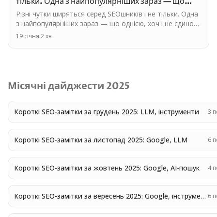
тільки. Одна з найпопулярніших зараз — що
однією, хоч і…
Різні чутки ширяться серед SEOшників і не тільки. Одна
з найпопулярніших зараз — що однією, хоч і не єдиною
причиною страждань нішевих сайтів від HCU, може…
19 січня
·
2
хв
Місячні дайджести
2025
Короткі SEO-замітки за грудень 2025: LLM, інструменти
3
п
Короткі SEO-замітки за листопад 2025: Google, LLM
6
п
Короткі SEO-замітки за жовтень 2025: Google, AI-пошук
4
п
Короткі SEO-замітки за вересень 2025: Google, інструменти
6
п