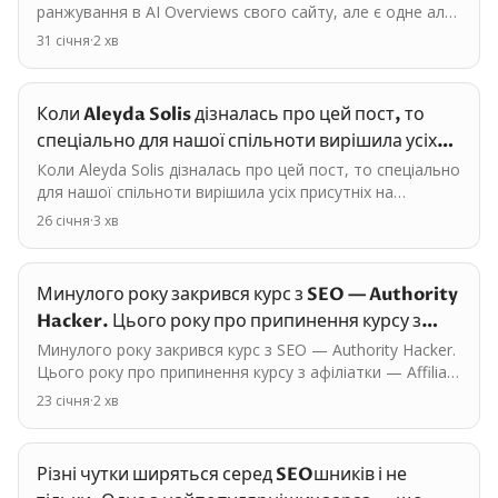
ранжування в AI Overviews свого сайту, але є одне але.
Для цього вам потрібно спіймати від Google ручні
31 січня
·
2
хв
санкції.…
Коли Aleyda Solis дізналась про цей пост, то
спеціально для нашої спільноти вирішила усіх
присутніх…
Коли Aleyda Solis дізналась про цей пост, то спеціально
для нашої спільноти вирішила усіх присутніх на
SEOFOMO в Лондоні запитати, що вони можуть зі
26 січня
·
3
хв
своєї…
Минулого року закрився курс з SEO — Authority
Hacker. Цього року про припинення курсу з
афіліатки —…
Минулого року закрився курс з SEO — Authority Hacker.
Цього року про припинення курсу з афіліатки — Affiliate
Lab — оголосив Matt Diggity. До цього були…
23 січня
·
2
хв
Різні чутки ширяться серед SEOшників і не