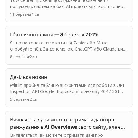
Tow Center провели дослідження-порівняння 8
пошукових систем на базі AI щодо їх здатності точно
цитувати джерела новин і відповідати на запити про
11 березня
·
1
хв
новини,…
П'ятничні новини — 8 березня 2025
Якщо не хочете залежати від Zapier або Make,
спробуйте n8n. За допомогою ChatGPT або Claude ви
зможете побудувати будь-який воркфлоу без
8 березня
·
2
хв
розробників і дуже…
Декілька новин
@litllitl зробив таблицю зі скриптами для роботи з URL
Inspection API Google. Корисно для аналізу 404 / 301
посилань. - Andy Drinkwater розробив…
5 березня
·
2
хв
Виявляється, ви можете отримати дані про
ранжування в AI Overviews свого сайту, але є
одне але. Для…
Виявляється, ви можете отримати дані про