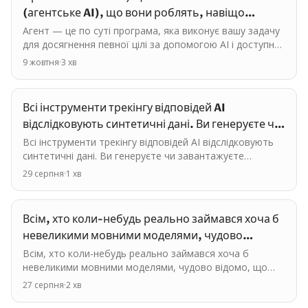
(агентське AI), що вони роблять, навіщо
потрібні, чому так всі…
Агент — це по суті програма, яка виконує вашу задачу
для досягнення певної цілі за допомогою AI і доступних
інструментів. Чим це відрізняється від того, що…
9 жовтня
·
3
хв
Всі інструменти трекінгу відповідей AI
відслідковують синтетичні дані. Ви генеруєте чи
завантажуєте…
Всі інструменти трекінгу відповідей AI відслідковують
синтетичні дані. Ви генеруєте чи завантажуєте
"промпти", зазвичай, це ключові слова або трохи…
29 серпня
·
1
хв
Всім, хто коли-небудь реально займався хоча б
невеликими мовними моделями, чудово
відомо, що LLM не…
Всім, хто коли-небудь реально займався хоча б
невеликими мовними моделями, чудово відомо, що
LLM не використовують розмітку schema для
27 серпня
·
2
хв
тренування. Можуть…