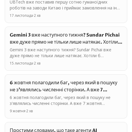
UBTech вже поставив першу сотню гуманоїдних
роботів на заводи Китаю і приймає замовлення на інші
партії. Роботи вміють самі собі замінювати батарейки
17 листопада
·
2
хв
і…
Gemini 3 вже наступного тижня? Sundar Pichai
вже дуже прямо не тільки лише натякає. Хотіли
б… — 15 листопада 2025
Gemini 3 вже наступного тижня? Sundar Pichai вже
дуже прямо не тільки лише натякає. Хотіли б
посилання на свійт беттінг-сайт від гугла? Користувачі
15 листопада
·
2
хв
помітили…
6 жовтня полагодили баг, через який в пошуку
не з'являлись численні сторінки. А вже 7
жовтня…
6 жовтня полагодили баг, через який в пошуку не
з'являлись численні сторінки. А вже 7 жовтня
розкатали AI Mode на ще 35 нових мов і 40 нових країн.
9 жовтня
·
2
хв
…
Простими словами, що таке агенти AI