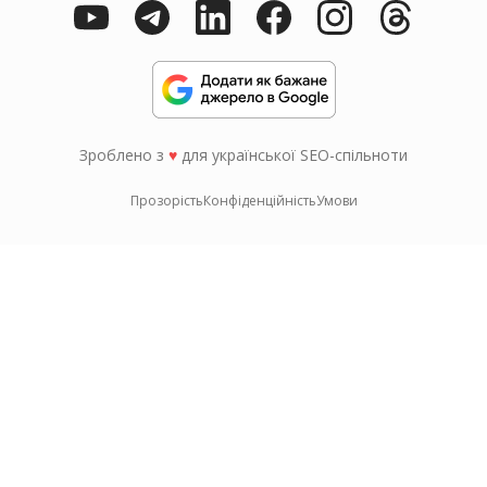
Зроблено з
♥
для української SEO-спільноти
Прозорість
Конфіденційність
Умови