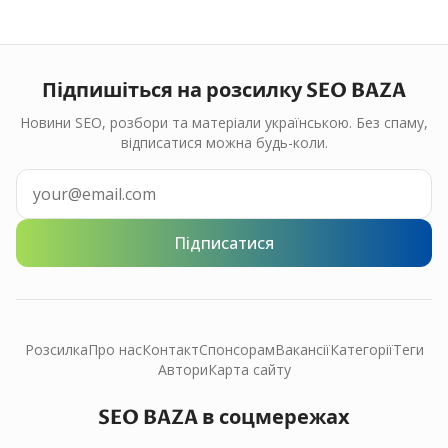
Підпишіться на розсилку SEO BAZA
Новини SEO, розбори та матеріали українською. Без спаму,
відписатися можна будь-коли.
Підписатися
Розсилка
Про нас
Контакт
Спонсорам
Вакансії
Категорії
Теги
Автори
Карта сайту
SEO BAZA в соцмережах