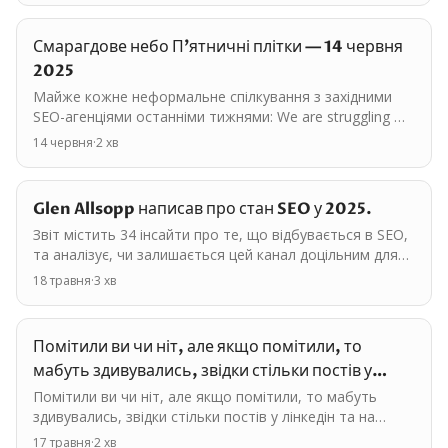
Смарагдове небо П'ятничні плітки — 14 червня
2025
Майже кожне неформальне спілкування з західними
SEO-агенціями останніми тижнями: We are struggling —
нам дуже нелегко, кажуть вони. Клієнти відпадають
14 червня
·
2
хв
майже…
Glen Allsopp написав про стан SEO у 2025.
Звіт містить 34 інсайти про те, що відбувається в SEO,
та аналізує, чи залишається цей канал доцільним для
використання. Інсайти оцінюються як позитивні,…
18 травня
·
3
хв
Помітили ви чи ніт, але якщо помітили, то
мабуть здивувались, звідки стільки постів у
лінкедін та…
Помітили ви чи ніт, але якщо помітили, то мабуть
здивувались, звідки стільки постів у лінкедін та на
сайтах про top seo experts за останні пару днів. Я теж…
17 травня
·
2
хв