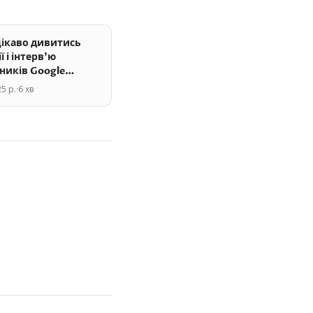
ікаво дивитись
ї і інтерв'ю
ників Google
дні і протягом
5 р.
·
6
хв