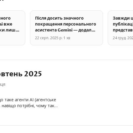
пного
Після досить значного
Завжди ц
ai вже
покращення персонального
публікаці
ьки лише
асистента Gemini — додали
представ
 — 15
можливості більшої…
напередо
22 серп. 2025 р.
·
1
хв
24 груд. 202
core…
втень
2025
яця
 таке агенти AI (агентське
 навіщо потрібні, чому так