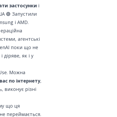
ати застосунки
і
ША 🟢 Запустили
msung і AMD.
пераційна
истеми, агентські
penAI поки що не
 діряве, як і у
Use
. Можна
вас по інтернету
,
, виконує різні
му що ця
 не переймається.