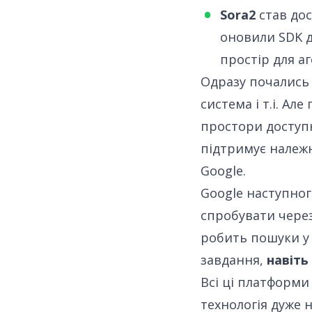
Sora2
став дос
оновили SDK д
простір для а
Одразу почались 
система і т.і. Ал
простори доступн
підтримує належну
Google.
Google наступно
спробувати чере
робить пошуки у 
завдання,
навіть
Всі ці платформи
технологія дуже 