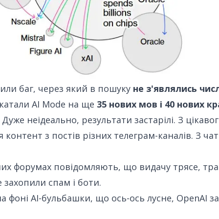
или баг
, через який в пошуку
не з'являлись чис
катали AI Mode
на ще
35 нових мов і 40 нових кр
Дуже неідеально, результати застарілі. З цікавог
 контент з постів різних телеграм-каналів. З ча
них форумах повідомляють
, що видачу трясе, тра
 захопили спам і боти.
на фоні AI-бульбашки
, що ось-ось лусне,
OpenAI
за