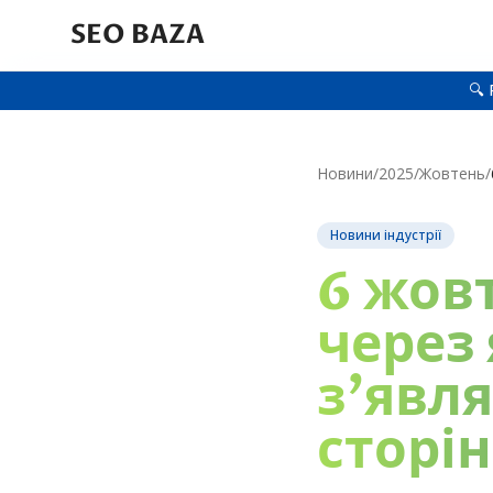
SEO BAZA
🔍 
Новини
/
2025
/
Жовтень
/
Новини індустрії
6 жов
через
з'явл
сторі