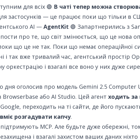
тупним для всіх 🟢
В чаті тепер можна створюв
ля застосунків — це працює поки що тільки в С
гентського AI —
AgentKit
🟢 Запартнерились з Sa
пости про те, що світ змінюється, що це нова о
е поки що це не так. Поки що немає операційної с
і і так вже тривалий час, агентський простір O
 оркестрацію і взагалі все воно у них дуже сире і
го дня оголосив про
модель Gemini 2.5 Computer 
з
Browserbase
або AI Studio. Цей агент
ходить за 
Google, переходить на ті сайти, де його пускають
 вміє розгадувати капчу
.
 підтримують MCP. Але будьте дуже обережні, то
незахищена і взагалі захистом ваших даних ніхто