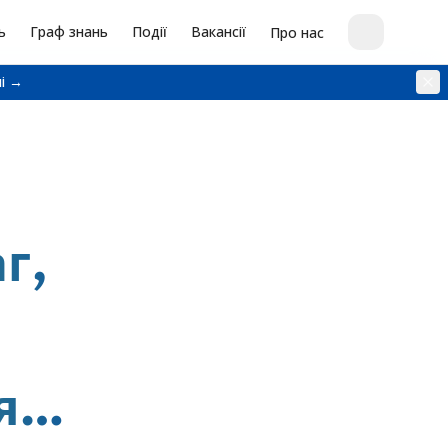
ь
Граф знань
Події
Вакансії
Про нас
і →
г,
ня…