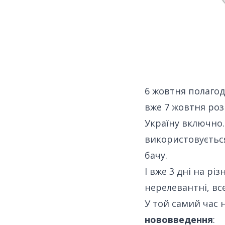
6 жовтня полагод
вже
7 жовтня роз
Україну включно. 
використовується
бачу.
І вже 3 дні
на різ
нерелевантні, все
У той самий час
нововведення
: