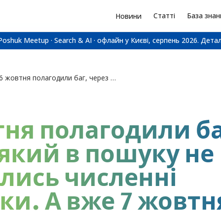
Статті
База знан
Новини
Poshuk Meetup · Search & AI · офлайн у Києві, серпень 2026.
Детал
6 жовтня полагодили баг, через який в пошуку не з'являлись численні сторінки. А вже 7 жовтня…
тня полагодили ба
 який в пошуку не
ялись численні
нки. А вже 7 жовт