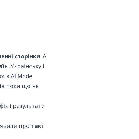
ленні сторінки
. А
аїн
. Українську і
о: в AI Mode
тів поки що не
фік і результати
явили про
такі