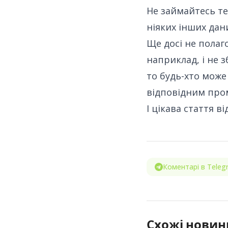
Не займайтесь те
ніяких інших дан
Ще досі не полаго
наприклад, і не 
то будь-хто може
відповідним пром
І цікава стаття в
Коментарі в Teleg
Схожі новин