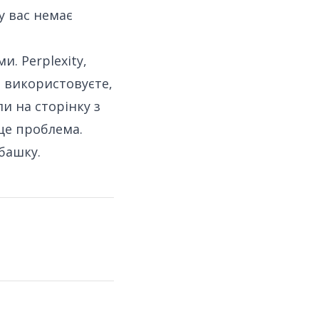
у вас немає
и. Perplexity,
о використовуєте,
ли на сторінку з
 це проблема.
ьбашку
.