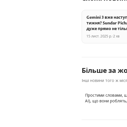
Gemini 3 вже насту
тижня? Sundar Pich
дуже прямо не тіл
натякає. Хотіли б…
15 лист. 2025 р.
·
2
хв
листопада 2025
Більше за
жо
Інші новини того ж міс
Простими словами, що
AI), що вони роблять,
всі…