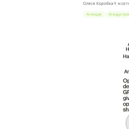
Олеся Коробка
·
9 жовтн
AI-пошук
AI-індустрія