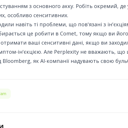
стуванням з основного акку. Робіть окремий, де 
их, особливо сенситивних.
дили навіть ті проблеми, що пов'язані з ін'єкціям
збирається це робити в Comet, тому якщо ви йог
 отримати ваші сенситивні дані
, якщо ви заходи
птом-ін'єкцією. Але Perplexity не вважають, що
ід Bloomberg, як
AI-компанії надувають свою бул
ram
и