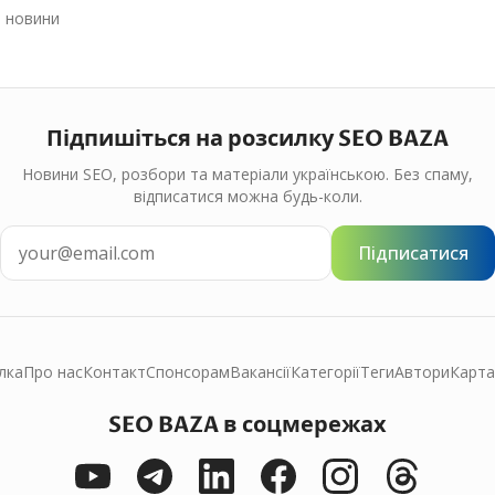
 новини
Підпишіться на розсилку SEO BAZA
Новини SEO, розбори та матеріали українською. Без спаму,
відписатися можна будь-коли.
Підписатися
лка
Про нас
Контакт
Спонсорам
Вакансії
Категорії
Теги
Автори
Карта
SEO BAZA в соцмережах