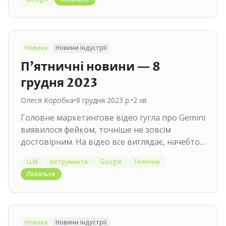
Новина
Новини індустрії
П'ятничні новини — 8
грудня 2023
Олеся Коробка
•
8 грудня 2023 р.
•
2
хв
Головне маркетингове відео гугла про Gemini
виявилося фейком, точніше не зовсім
достовірним. На відео все виглядає, начебто
Gemini дуже круто розуміє…
LLM
Інструменти
Google
Технічне
Локальне
Новина
Новини індустрії