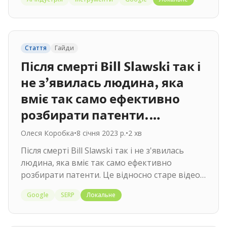
Стаття
Гайди
Після смерті Bill Slawski так і
не з'явилась людина, яка
вміє так само ефективно
розбирати патенти.…
Олеся Коробка
•
8 січня 2023 р.
•
2
хв
Після смерті Bill Slawski так і не з'явилась
людина, яка вміє так само ефективно
розбирати патенти. Це відносно старе відео,
але в ньому Bill дуже детально…
Google
SERP
Локальне