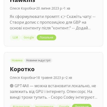
Hawkins
Олеся Коробка
•
20 липня 2023 р.
•
1
хв
Як сформулювати промпт: 👉 Скажіть чату: --
Створи допис с пропозицією для GBP на
основі контенту після "контент:" -- Додай
назву, використовуй емодзі,…
LLM
Google
Локальне
Новина
Новини індустрії
Коротко
Олеся Коробка
•
18 травня 2023 р.
•
2
хв
🟢 GPT4All — можна встановити локально, не
залежить від GPU і інтернету. Опен сорс. На
винді трохи тупить. - Скоро Codey інтегрують
в Colab — чатбот допоможе…
AI-індустрія
Інструменти
Google
Локальне