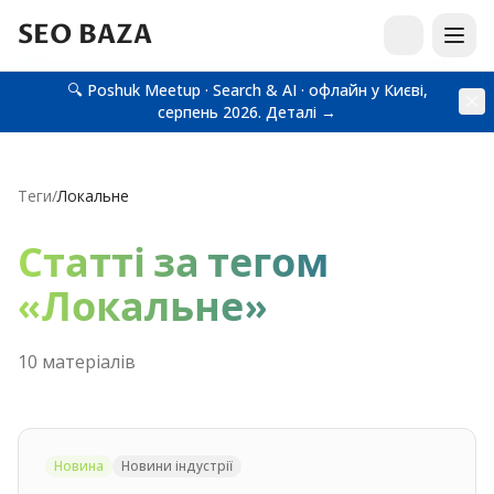
SEO BAZA
🔍 Poshuk Meetup · Search & AI · офлайн у Києві,
серпень 2026.
Деталі →
Теги
/
Локальне
Статті за тегом
«
Локальне
»
10
матеріал
ів
Новина
Новини індустрії