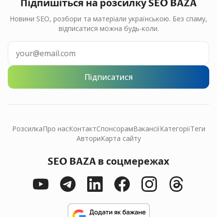
Підпишіться на розсилку SEO BAZA
Новини SEO, розбори та матеріали українською. Без спаму,
відписатися можна будь-коли.
Підписатися
Розсилка
Про нас
Контакт
Спонсорам
Вакансії
Категорії
Теги
Автори
Карта сайту
SEO BAZA в соцмережах