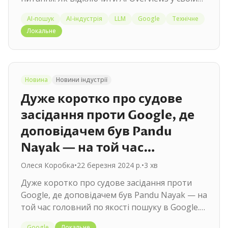
видачі? Вони пишуть, що ніяк. Бо…
AI-пошук
AI-індустрія
LLM
Google
Технічне
Локальне
Новина
Новини індустрії
Дуже коротко про судове
засідання проти Google, де
доповідачем був Pandu
Nayak — на той час…
Олеся Коробка
•
22 березня 2024 р.
•
3
хв
Дуже коротко про судове засідання проти
Google, де доповідачем був Pandu Nayak — на
той час головний по якості пошуку в Google.
Чому воно важливе? Тому що…
Google
Локальне