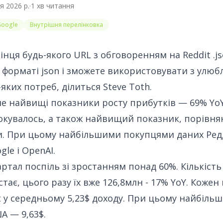
я 2026 р.
·
1
хв читання
Google
Внутрішня перелінковка
нця будь-якого URL з обговоренням на Reddit .js
 форматі json і зможете використовувати з ул
-яких потреб,
ділиться Steve Toth
.
 не найвищі показники росту прибутків
— 69% YoY
окувалось, а також найвищий показник,
порівнян
и
. При цьому найбільшими покупцями даних Ред
le і OpenAI.
артал поспіль зі зростанням понад 60%. Кількість
тає, цього разу їх вже 126,8млн - 17% YoY. Кожен
 у середньому 5,23$ доходу. При цьому найбіль
А — 9,63$.