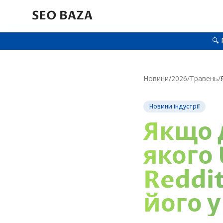
SEO BAZA
🔍 
Новини
/
2026
/
Травень
/
Новини індустрії
Якщо 
якого
Reddit
його 