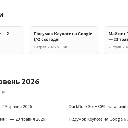
и
✨ — 2
Підсумок Keynote на Google
Майже п'
I/O сьогодні
— 23 тра
19 трав. 2026 р.
·
3
хв
23 трав. 202
авень
2026
яця
— 29 травня 2026
DuckDuckGo: +30% інсталяцій п
ини✨ — 23 травня 2026
Підсумок Keynote на Google I/