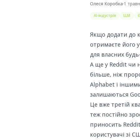
Олеся Коробка
·
1 травн
AI-індустрія
LLM
Якщо додати до кі
отримаєте його у
для власних будь
А ще
у Reddit чи
більше, ніж прор
Alphabet і іншим
залишаються Goog
Це вже третій кв
теж постійно зрос
приносить Reddit
користувачі зі СШ