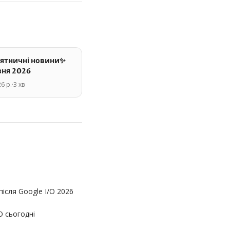
ятничні новини✨
вня 2026
6 р.
·
3
хв
ісля Google I/O 2026
O сьогодні