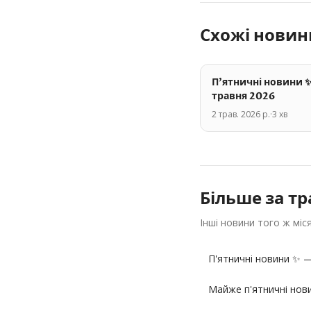
Схожі новин
П'ятничні новини 
травня 2026
2 трав. 2026 р.
·
3
хв
Більше за
тр
Інші новини того ж міс
П'ятничні новини ✨ 
Майже п'ятничні нов