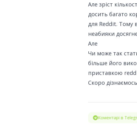
Але зріст кілько
досить багато ко
для Reddit. Тому
неабияки досягне
Але
Чи може так ста
більше його вико
приставкою reddi
Скоро дізнаємось
Коментарі в Teleg