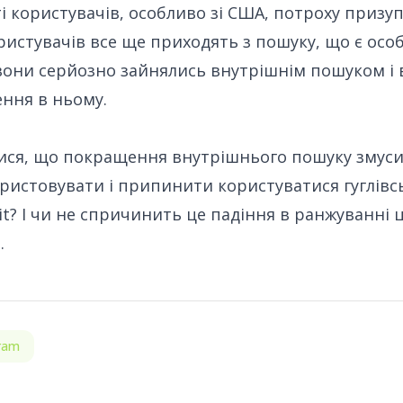
сті користувачів, особливо зі США, потроху призу
ристувачів все ще приходять з пошуку, що є ос
 вони серйозно зайнялись внутрішнім пошуком і 
ння в ньому.
тися, що покращення внутрішнього пошуку змуси
ристовувати і припинити користуватися гуглівс
t? І чи не спричинить це падіння в ранжуванні 
.
ram