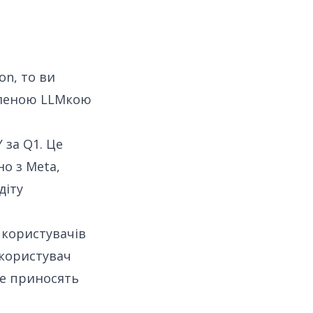
on, то ви
юбленою LLMкою
 за Q1. Це
о з Meta,
діту
 користувачів
 користувач
ше приносять