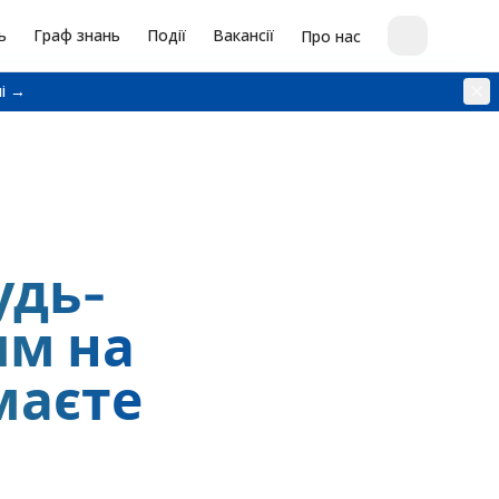
ь
Граф знань
Події
Вакансії
Про нас
і →
удь-
ям на
имаєте