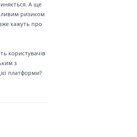
пиняється. А ще
обливим ризиком
вже кажуть про
ть користувачів
ьким з
цієї платформи?