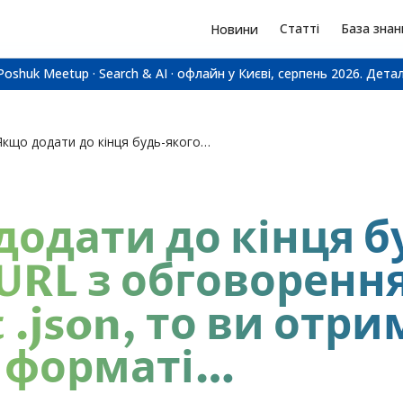
Статті
База знан
Новини
Poshuk Meetup · Search & AI · офлайн у Києві, серпень 2026.
Детал
Якщо додати до кінця будь-якого URL з обговоренням на Reddit .json, то ви отримаєте його у форматі…
додати до кінця б
 URL з обговоренн
 .json, то ви отр
у форматі…